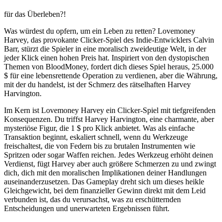
für das Überleben?!
Was würdest du opfern, um ein Leben zu retten? Lovemoney
Harvey, das provokante Clicker-Spiel des Indie-Entwicklers Calvin
Barr, stürzt die Spieler in eine moralisch zweideutige Welt, in der
jeder Klick einen hohen Preis hat. Inspiriert von den dystopischen
Themen von BloodMoney, fordert dich dieses Spiel heraus, 25.000
$ für eine lebensrettende Operation zu verdienen, aber die Währung,
mit der du handelst, ist der Schmerz des rätselhaften Harvey
Harvington.
Im Kern ist Lovemoney Harvey ein Clicker-Spiel mit tiefgreifenden
Konsequenzen. Du triffst Harvey Harvington, eine charmante, aber
mysteriöse Figur, die 1 $ pro Klick anbietet. Was als einfache
Transaktion beginnt, eskaliert schnell, wenn du Werkzeuge
freischaltest, die von Federn bis zu brutalen Instrumenten wie
Spritzen oder sogar Waffen reichen. Jedes Werkzeug erhöht deinen
Verdienst, fügt Harvey aber auch größere Schmerzen zu und zwingt
dich, dich mit den moralischen Implikationen deiner Handlungen
auseinanderzusetzen. Das Gameplay dreht sich um dieses heikle
Gleichgewicht, bei dem finanzieller Gewinn direkt mit dem Leid
verbunden ist, das du verursachst, was zu erschütternden
Entscheidungen und unerwarteten Ergebnissen führt.