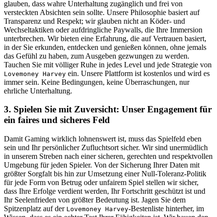
glauben, dass wahre Unterhaltung zugänglich und frei von
versteckten Absichten sein sollte. Unsere Philosophie basiert auf
Transparenz und Respekt; wir glauben nicht an Köder- und
Wechseltaktiken oder aufdringliche Paywalls, die Ihre Immersion
unterbrechen. Wir bieten eine Erfahrung, die auf Vertrauen basiert,
in der Sie erkunden, entdecken und genießen können, ohne jemals
das Gefühl zu haben, zum Ausgeben gezwungen zu werden.
Tauchen Sie mit völliger Ruhe in jedes Level und jede Strategie von
ein. Unsere Plattform ist kostenlos und wird es
Lovemoney Harvey
immer sein. Keine Bedingungen, keine Überraschungen, nur
ehrliche Unterhaltung.
3. Spielen Sie mit Zuversicht: Unser Engagement für
ein faires und sicheres Feld
Damit Gaming wirklich lohnenswert ist, muss das Spielfeld eben
sein und Ihr persönlicher Zufluchtsort sicher. Wir sind unermüdlich
in unserem Streben nach einer sicheren, gerechten und respektvollen
Umgebung für jeden Spieler. Von der Sicherung Ihrer Daten mit
größter Sorgfalt bis hin zur Umsetzung einer Null-Toleranz-Politik
für jede Form von Betrug oder unfairem Spiel stellen wir sicher,
dass Ihre Erfolge verdient werden, Ihr Fortschritt geschützt ist und
Ihr Seelenfrieden von größter Bedeutung ist. Jagen Sie dem
Spitzenplatz auf der
-Bestenliste hinterher, im
Lovemoney Harvey