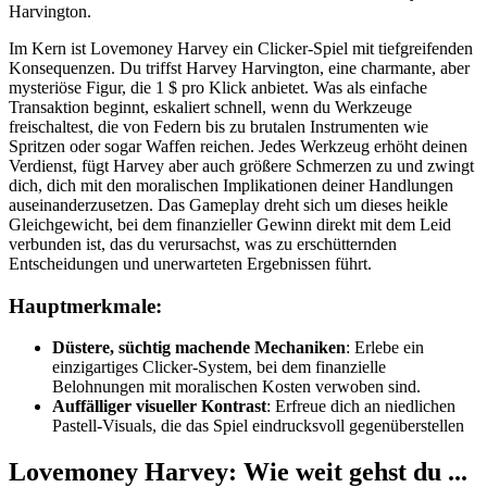
Harvington.
Im Kern ist Lovemoney Harvey ein Clicker-Spiel mit tiefgreifenden
Konsequenzen. Du triffst Harvey Harvington, eine charmante, aber
mysteriöse Figur, die 1 $ pro Klick anbietet. Was als einfache
Transaktion beginnt, eskaliert schnell, wenn du Werkzeuge
freischaltest, die von Federn bis zu brutalen Instrumenten wie
Spritzen oder sogar Waffen reichen. Jedes Werkzeug erhöht deinen
Verdienst, fügt Harvey aber auch größere Schmerzen zu und zwingt
dich, dich mit den moralischen Implikationen deiner Handlungen
auseinanderzusetzen. Das Gameplay dreht sich um dieses heikle
Gleichgewicht, bei dem finanzieller Gewinn direkt mit dem Leid
verbunden ist, das du verursachst, was zu erschütternden
Entscheidungen und unerwarteten Ergebnissen führt.
Hauptmerkmale:
Düstere, süchtig machende Mechaniken
: Erlebe ein
einzigartiges Clicker-System, bei dem finanzielle
Belohnungen mit moralischen Kosten verwoben sind.
Auffälliger visueller Kontrast
: Erfreue dich an niedlichen
Pastell-Visuals, die das Spiel eindrucksvoll gegenüberstellen
Lovemoney Harvey: Wie weit gehst du ...