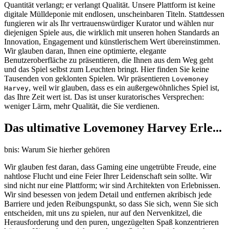
Quantität verlangt; er verlangt Qualität. Unsere Plattform ist keine
digitale Mülldeponie mit endlosen, unscheinbaren Titeln. Stattdessen
fungieren wir als Ihr vertrauenswürdiger Kurator und wählen nur
diejenigen Spiele aus, die wirklich mit unseren hohen Standards an
Innovation, Engagement und künstlerischem Wert übereinstimmen.
Wir glauben daran, Ihnen eine optimierte, elegante
Benutzeroberfläche zu präsentieren, die Ihnen aus dem Weg geht
und das Spiel selbst zum Leuchten bringt. Hier finden Sie keine
Tausenden von geklonten Spielen. Wir präsentieren
Lovemoney
, weil wir glauben, dass es ein außergewöhnliches Spiel ist,
Harvey
das Ihre Zeit wert ist. Das ist unser kuratorisches Versprechen:
weniger Lärm, mehr Qualität, die Sie verdienen.
Das ultimative Lovemoney Harvey Erle...
bnis: Warum Sie hierher gehören
Wir glauben fest daran, dass Gaming eine ungetrübte Freude, eine
nahtlose Flucht und eine Feier Ihrer Leidenschaft sein sollte. Wir
sind nicht nur eine Plattform; wir sind Architekten von Erlebnissen.
Wir sind besessen von jedem Detail und entfernen akribisch jede
Barriere und jeden Reibungspunkt, so dass Sie sich, wenn Sie sich
entscheiden, mit uns zu spielen, nur auf den Nervenkitzel, die
Herausforderung und den puren, ungezügelten Spaß konzentrieren