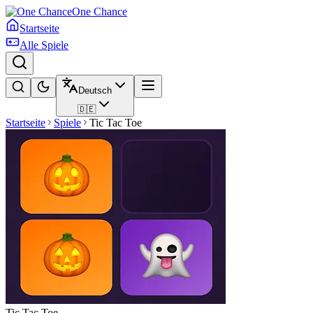
One Chance
Startseite
Alle Spiele
Deutsch
🇩🇪
Startseite
Spiele
Tic Tac Toe
Tic Tac Toe