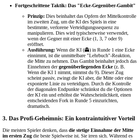
Fortgeschrittene Taktik: Das "Ecke-Gegenüber-Gambit"
Prinzip:
Dies beinhaltet das Opfern der Mittelkontrolle
im zweiten Zug, um die KI des Spiels in eine
bestimmte, verlorene Verteidigungssequenz zu
manipulieren. Dies wird typischerweise verwendet,
wenn der Gegner mit einer Ecke (1, 3, 7 oder 9)
eröffnet.
Ausführung:
Wenn die KI (👻) in Runde 1 eine Ecke
einnimmt, ist die unmittelbare "Lehrbuch"-Reaktion,
die Mitte zu nehmen. Das Gambit beinhaltet jedoch das
Einnehmen der
gegenüberliegenden Ecke
(z. B.
Wenn die KI 1 nimmt, nimmst du 9). Dieser Zug
scheint passiv, zwingt die KI aber, die Mitte oder eine
exponierte Linie zu verteidigen. Durch die Kontrolle
der diagonalen Endpunkte schränkst du die Optionen
der KI ein und erhöhst die Wahrscheinlichkeit, einen
entscheidenden Fork in Runde 5 einzurichten,
dramatisch.
3. Das Profi-Geheimnis: Ein kontraintuitiver Vorteil
Die meisten Spieler denken, dass
die stetige Einnahme der Mitte
im ersten Zug
die beste Spielweise ist. Sie irren sich. Während es