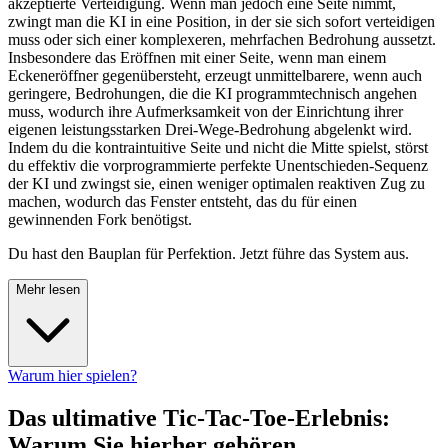
akzeptierte Verteidigung. Wenn man jedoch eine Seite nimmt,
zwingt man die KI in eine Position, in der sie sich sofort verteidigen
muss oder sich einer komplexeren, mehrfachen Bedrohung aussetzt.
Insbesondere das Eröffnen mit einer Seite, wenn man einem
Eckeneröffner gegenübersteht, erzeugt unmittelbarere, wenn auch
geringere, Bedrohungen, die die KI programmtechnisch angehen
muss, wodurch ihre Aufmerksamkeit von der Einrichtung ihrer
eigenen leistungsstarken Drei-Wege-Bedrohung abgelenkt wird.
Indem du die kontraintuitive Seite und nicht die Mitte spielst, störst
du effektiv die vorprogrammierte perfekte Unentschieden-Sequenz
der KI und zwingst sie, einen weniger optimalen reaktiven Zug zu
machen, wodurch das Fenster entsteht, das du für einen
gewinnenden Fork benötigst.
Du hast den Bauplan für Perfektion. Jetzt führe das System aus.
Mehr lesen
Warum hier spielen?
Das ultimative Tic-Tac-Toe-Erlebnis:
Warum Sie hierher gehören