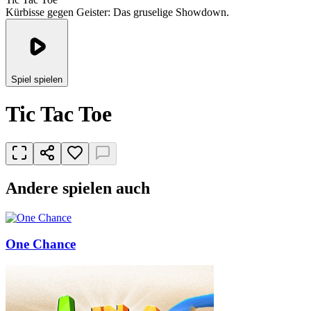
Kürbisse gegen Geister: Das gruselige Showdown.
Spiel spielen
Tic Tac Toe
Andere spielen auch
One Chance