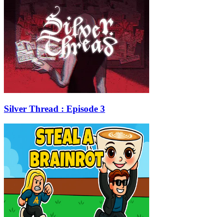
Silver Thread : Episode 3