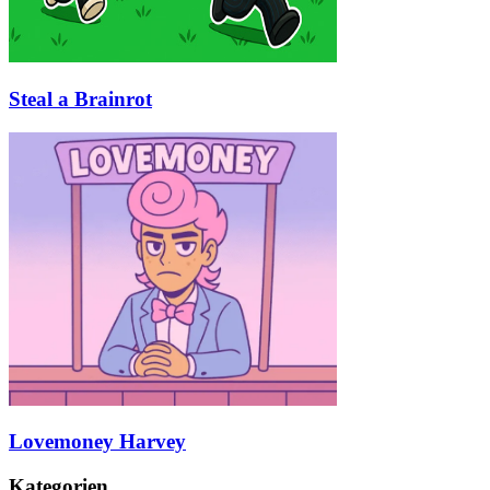
Steal a Brainrot
Lovemoney Harvey
Kategorien