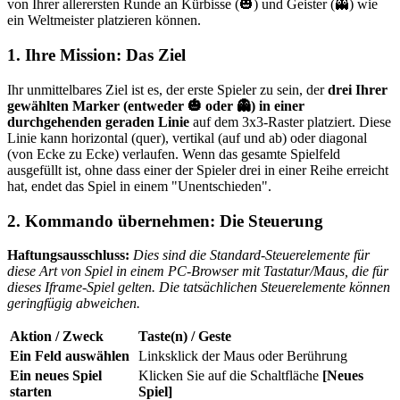
von Ihrer allerersten Runde an Kürbisse (🎃) und Geister (👻) wie
ein Weltmeister platzieren können.
1. Ihre Mission: Das Ziel
Ihr unmittelbares Ziel ist es, der erste Spieler zu sein, der
drei Ihrer
gewählten Marker (entweder 🎃 oder 👻) in einer
durchgehenden geraden Linie
auf dem 3x3-Raster platziert. Diese
Linie kann horizontal (quer), vertikal (auf und ab) oder diagonal
(von Ecke zu Ecke) verlaufen. Wenn das gesamte Spielfeld
ausgefüllt ist, ohne dass einer der Spieler drei in einer Reihe erreicht
hat, endet das Spiel in einem "Unentschieden".
2. Kommando übernehmen: Die Steuerung
Haftungsausschluss:
Dies sind die Standard-Steuerelemente für
diese Art von Spiel in einem PC-Browser mit Tastatur/Maus, die für
dieses Iframe-Spiel gelten. Die tatsächlichen Steuerelemente können
geringfügig abweichen.
Aktion / Zweck
Taste(n) / Geste
Ein Feld auswählen
Linksklick der Maus oder Berührung
Ein neues Spiel
Klicken Sie auf die Schaltfläche
[Neues
starten
Spiel]