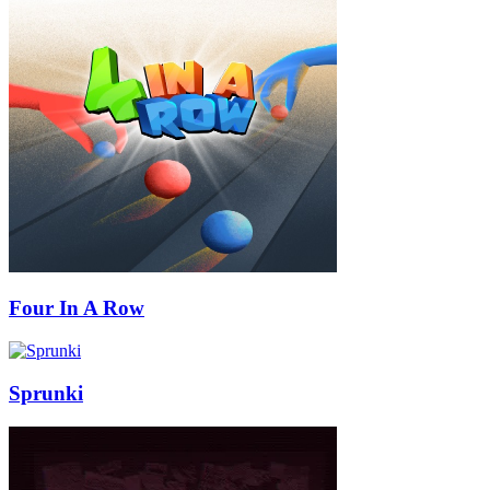
Four In A Row
Sprunki