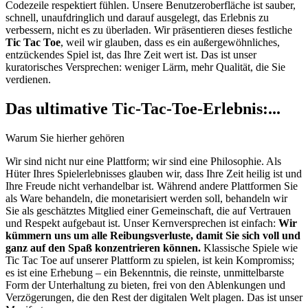
Codezeile respektiert fühlen. Unsere Benutzeroberfläche ist sauber,
schnell, unaufdringlich und darauf ausgelegt, das Erlebnis zu
verbessern, nicht es zu überladen. Wir präsentieren dieses festliche
Tic Tac Toe
, weil wir glauben, dass es ein außergewöhnliches,
entzückendes Spiel ist, das Ihre Zeit wert ist. Das ist unser
kuratorisches Versprechen: weniger Lärm, mehr Qualität, die Sie
verdienen.
Das ultimative Tic-Tac-Toe-Erlebnis:...
Warum Sie hierher gehören
Wir sind nicht nur eine Plattform; wir sind eine Philosophie. Als
Hüter Ihres Spielerlebnisses glauben wir, dass Ihre Zeit heilig ist und
Ihre Freude nicht verhandelbar ist. Während andere Plattformen Sie
als Ware behandeln, die monetarisiert werden soll, behandeln wir
Sie als geschätztes Mitglied einer Gemeinschaft, die auf Vertrauen
und Respekt aufgebaut ist. Unser Kernversprechen ist einfach:
Wir
kümmern uns um alle Reibungsverluste, damit Sie sich voll und
ganz auf den Spaß konzentrieren können.
Klassische Spiele wie
Tic Tac Toe auf unserer Plattform zu spielen, ist kein Kompromiss;
es ist eine Erhebung – ein Bekenntnis, die reinste, unmittelbarste
Form der Unterhaltung zu bieten, frei von den Ablenkungen und
Verzögerungen, die den Rest der digitalen Welt plagen. Das ist unser