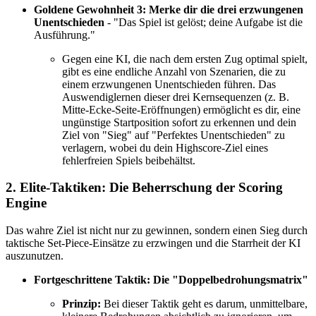
Goldene Gewohnheit 3: Merke dir die drei erzwungenen
Unentschieden
- "Das Spiel ist gelöst; deine Aufgabe ist die
Ausführung."
Gegen eine KI, die nach dem ersten Zug optimal spielt,
gibt es eine endliche Anzahl von Szenarien, die zu
einem erzwungenen Unentschieden führen. Das
Auswendiglernen dieser drei Kernsequenzen (z. B.
Mitte-Ecke-Seite-Eröffnungen) ermöglicht es dir, eine
ungünstige Startposition sofort zu erkennen und dein
Ziel von "Sieg" auf "Perfektes Unentschieden" zu
verlagern, wobei du dein Highscore-Ziel eines
fehlerfreien Spiels beibehältst.
2. Elite-Taktiken: Die Beherrschung der Scoring
Engine
Das wahre Ziel ist nicht nur zu gewinnen, sondern einen Sieg durch
taktische Set-Piece-Einsätze zu erzwingen und die Starrheit der KI
auszunutzen.
Fortgeschrittene Taktik: Die "Doppelbedrohungsmatrix"
Prinzip:
Bei dieser Taktik geht es darum, unmittelbare,