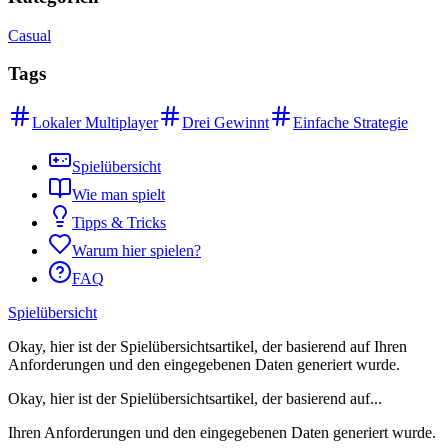
Casual
Tags
Lokaler Multiplayer
Drei Gewinnt
Einfache Strategie
Spielübersicht
Wie man spielt
Tipps & Tricks
Warum hier spielen?
FAQ
Spielübersicht
Okay, hier ist der Spielübersichtsartikel, der basierend auf Ihren
Anforderungen und den eingegebenen Daten generiert wurde.
Okay, hier ist der Spielübersichtsartikel, der basierend auf...
Ihren Anforderungen und den eingegebenen Daten generiert wurde.