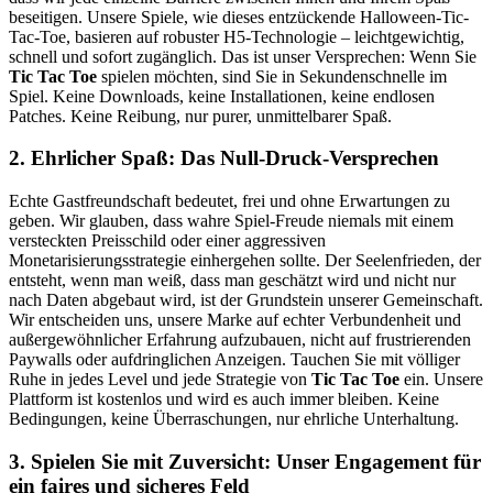
beseitigen. Unsere Spiele, wie dieses entzückende Halloween-Tic-
Tac-Toe, basieren auf robuster H5-Technologie – leichtgewichtig,
schnell und sofort zugänglich. Das ist unser Versprechen: Wenn Sie
Tic Tac Toe
spielen möchten, sind Sie in Sekundenschnelle im
Spiel. Keine Downloads, keine Installationen, keine endlosen
Patches. Keine Reibung, nur purer, unmittelbarer Spaß.
2. Ehrlicher Spaß: Das Null-Druck-Versprechen
Echte Gastfreundschaft bedeutet, frei und ohne Erwartungen zu
geben. Wir glauben, dass wahre Spiel-Freude niemals mit einem
versteckten Preisschild oder einer aggressiven
Monetarisierungsstrategie einhergehen sollte. Der Seelenfrieden, der
entsteht, wenn man weiß, dass man geschätzt wird und nicht nur
nach Daten abgebaut wird, ist der Grundstein unserer Gemeinschaft.
Wir entscheiden uns, unsere Marke auf echter Verbundenheit und
außergewöhnlicher Erfahrung aufzubauen, nicht auf frustrierenden
Paywalls oder aufdringlichen Anzeigen. Tauchen Sie mit völliger
Ruhe in jedes Level und jede Strategie von
Tic Tac Toe
ein. Unsere
Plattform ist kostenlos und wird es auch immer bleiben. Keine
Bedingungen, keine Überraschungen, nur ehrliche Unterhaltung.
3. Spielen Sie mit Zuversicht: Unser Engagement für
ein faires und sicheres Feld