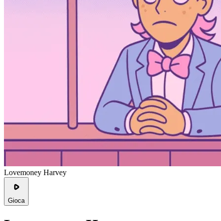
Lovemoney Harvey
Gioca