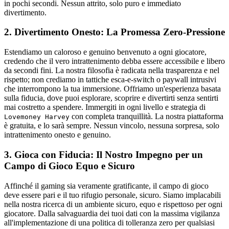
in pochi secondi. Nessun attrito, solo puro e immediato
divertimento.
2. Divertimento Onesto: La Promessa Zero-Pressione
Estendiamo un caloroso e genuino benvenuto a ogni giocatore,
credendo che il vero intrattenimento debba essere accessibile e libero
da secondi fini. La nostra filosofia è radicata nella trasparenza e nel
rispetto; non crediamo in tattiche esca-e-switch o paywall intrusivi
che interrompono la tua immersione. Offriamo un'esperienza basata
sulla fiducia, dove puoi esplorare, scoprire e divertirti senza sentirti
mai costretto a spendere. Immergiti in ogni livello e strategia di
con completa tranquillità. La nostra piattaforma
Lovemoney Harvey
è gratuita, e lo sarà sempre. Nessun vincolo, nessuna sorpresa, solo
intrattenimento onesto e genuino.
3. Gioca con Fiducia: Il Nostro Impegno per un
Campo di Gioco Equo e Sicuro
Affinché il gaming sia veramente gratificante, il campo di gioco
deve essere pari e il tuo rifugio personale, sicuro. Siamo implacabili
nella nostra ricerca di un ambiente sicuro, equo e rispettoso per ogni
giocatore. Dalla salvaguardia dei tuoi dati con la massima vigilanza
all'implementazione di una politica di tolleranza zero per qualsiasi