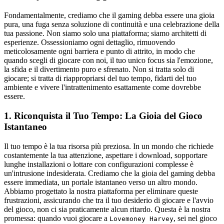
Fondamentalmente, crediamo che il gaming debba essere una gioia
pura, una fuga senza soluzione di continuità e una celebrazione della
tua passione. Non siamo solo una piattaforma; siamo architetti di
esperienze. Ossessioniamo ogni dettaglio, rimuovendo
meticolosamente ogni barriera e punto di attrito, in modo che
quando scegli di giocare con noi, il tuo unico focus sia l'emozione,
la sfida e il divertimento puro e sfrenato. Non si tratta solo di
giocare; si tratta di riappropriarsi del tuo tempo, fidarti del tuo
ambiente e vivere l'intrattenimento esattamente come dovrebbe
essere.
1. Riconquista il Tuo Tempo: La Gioia del Gioco
Istantaneo
Il tuo tempo è la tua risorsa più preziosa. In un mondo che richiede
costantemente la tua attenzione, aspettare i download, sopportare
lunghe installazioni o lottare con configurazioni complesse è
un'intrusione indesiderata. Crediamo che la gioia del gaming debba
essere immediata, un portale istantaneo verso un altro mondo.
Abbiamo progettato la nostra piattaforma per eliminare queste
frustrazioni, assicurando che tra il tuo desiderio di giocare e l'avvio
del gioco, non ci sia praticamente alcun ritardo. Questa è la nostra
promessa: quando vuoi giocare a
, sei nel gioco
Lovemoney Harvey