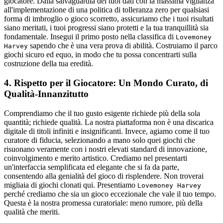
giocatore. Dalla salvaguardia dei tuoi dati con la massima vigilanza
all'implementazione di una politica di tolleranza zero per qualsiasi
forma di imbroglio o gioco scorretto, assicuriamo che i tuoi risultati
siano meritati, i tuoi progressi siano protetti e la tua tranquillità sia
fondamentale. Insegui il primo posto nella classifica di
Lovemoney
sapendo che è una vera prova di abilità. Costruiamo il parco
Harvey
giochi sicuro ed equo, in modo che tu possa concentrarti sulla
costruzione della tua eredità.
4. Rispetto per il Giocatore: Un Mondo Curato, di
Qualità-Innanzitutto
Comprendiamo che il tuo gusto esigente richiede più della sola
quantità; richiede qualità. La nostra piattaforma non è una discarica
digitale di titoli infiniti e insignificanti. Invece, agiamo come il tuo
curatore di fiducia, selezionando a mano solo quei giochi che
risuonano veramente con i nostri elevati standard di innovazione,
coinvolgimento e merito artistico. Crediamo nel presentarti
un'interfaccia semplificata ed elegante che si fa da parte,
consentendo alla genialità del gioco di risplendere. Non troverai
migliaia di giochi clonati qui. Presentiamo
Lovemoney Harvey
perché crediamo che sia un gioco eccezionale che vale il tuo tempo.
Questa è la nostra promessa curatoriale: meno rumore, più della
qualità che meriti.