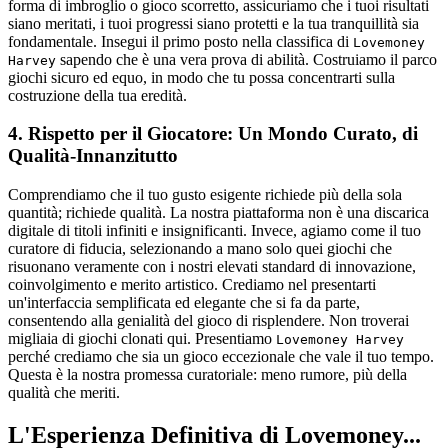
forma di imbroglio o gioco scorretto, assicuriamo che i tuoi risultati
siano meritati, i tuoi progressi siano protetti e la tua tranquillità sia
fondamentale. Insegui il primo posto nella classifica di
Lovemoney
sapendo che è una vera prova di abilità. Costruiamo il parco
Harvey
giochi sicuro ed equo, in modo che tu possa concentrarti sulla
costruzione della tua eredità.
4. Rispetto per il Giocatore: Un Mondo Curato, di
Qualità-Innanzitutto
Comprendiamo che il tuo gusto esigente richiede più della sola
quantità; richiede qualità. La nostra piattaforma non è una discarica
digitale di titoli infiniti e insignificanti. Invece, agiamo come il tuo
curatore di fiducia, selezionando a mano solo quei giochi che
risuonano veramente con i nostri elevati standard di innovazione,
coinvolgimento e merito artistico. Crediamo nel presentarti
un'interfaccia semplificata ed elegante che si fa da parte,
consentendo alla genialità del gioco di risplendere. Non troverai
migliaia di giochi clonati qui. Presentiamo
Lovemoney Harvey
perché crediamo che sia un gioco eccezionale che vale il tuo tempo.
Questa è la nostra promessa curatoriale: meno rumore, più della
qualità che meriti.
L'Esperienza Definitiva di Lovemoney...