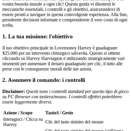
vostra bussola morale a ogni clic! Questa guida vi illustrerà le
meccaniche essenziali, i controlli e gli obiettivi, assicurandovi di
essere pronti a navigare in questa coinvolgente esperienza. Alla fine,
prenderete decisioni informate e comprenderete il vero costo di ogni
scelta.
1. La tua missione: l'obiettivo
Il tuo obiettivo principale in Lovemoney Harvey è guadagnare
$25.000 per un intervento chirurgico salvavita. Questo si ottiene
cliccando su Harvey Harvington e utilizzando strategicamente vari
strumenti per aumentare il denaro guadagnato per clic, il tutto alle
prese con le conseguenze morali delle tue azioni.
2. Assumere il comando: i controlli
Disclaimer:
Questi sono i controlli standard per questo tipo di gioco
su PC Browser con tastiera/mouse. I controlli effettivi potrebbero
essere leggermente diversi.
Azione / Scopo
Tasto/i / Gesto
Interagisci / Clicca su
Clic del tasto sinistro del mouse
Harvey
Clic del tasto sinistro del mouse (sull'icona