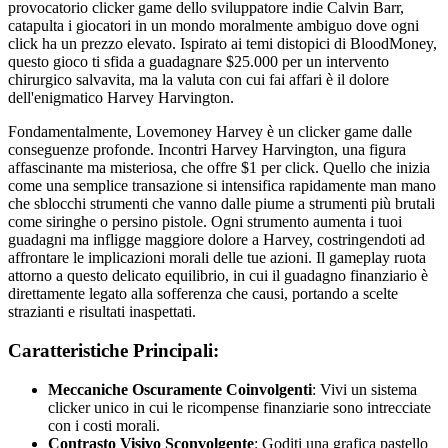
provocatorio clicker game dello sviluppatore indie Calvin Barr,
catapulta i giocatori in un mondo moralmente ambiguo dove ogni
click ha un prezzo elevato. Ispirato ai temi distopici di BloodMoney,
questo gioco ti sfida a guadagnare $25.000 per un intervento
chirurgico salvavita, ma la valuta con cui fai affari è il dolore
dell'enigmatico Harvey Harvington.
Fondamentalmente, Lovemoney Harvey è un clicker game dalle
conseguenze profonde. Incontri Harvey Harvington, una figura
affascinante ma misteriosa, che offre $1 per click. Quello che inizia
come una semplice transazione si intensifica rapidamente man mano
che sblocchi strumenti che vanno dalle piume a strumenti più brutali
come siringhe o persino pistole. Ogni strumento aumenta i tuoi
guadagni ma infligge maggiore dolore a Harvey, costringendoti ad
affrontare le implicazioni morali delle tue azioni. Il gameplay ruota
attorno a questo delicato equilibrio, in cui il guadagno finanziario è
direttamente legato alla sofferenza che causi, portando a scelte
strazianti e risultati inaspettati.
Caratteristiche Principali:
Meccaniche Oscuramente Coinvolgenti
: Vivi un sistema
clicker unico in cui le ricompense finanziarie sono intrecciate
con i costi morali.
Contrasto Visivo Sconvolgente
: Goditi una grafica pastello