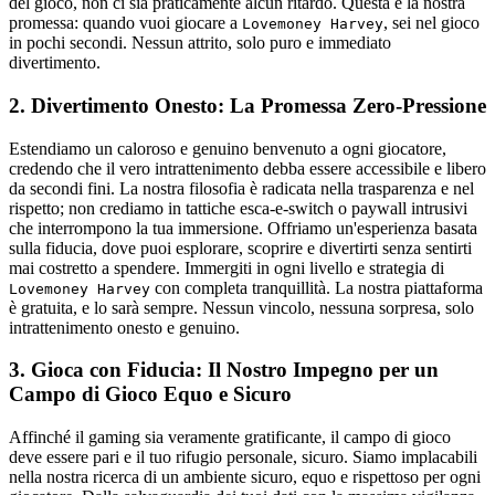
del gioco, non ci sia praticamente alcun ritardo. Questa è la nostra
promessa: quando vuoi giocare a
, sei nel gioco
Lovemoney Harvey
in pochi secondi. Nessun attrito, solo puro e immediato
divertimento.
2. Divertimento Onesto: La Promessa Zero-Pressione
Estendiamo un caloroso e genuino benvenuto a ogni giocatore,
credendo che il vero intrattenimento debba essere accessibile e libero
da secondi fini. La nostra filosofia è radicata nella trasparenza e nel
rispetto; non crediamo in tattiche esca-e-switch o paywall intrusivi
che interrompono la tua immersione. Offriamo un'esperienza basata
sulla fiducia, dove puoi esplorare, scoprire e divertirti senza sentirti
mai costretto a spendere. Immergiti in ogni livello e strategia di
con completa tranquillità. La nostra piattaforma
Lovemoney Harvey
è gratuita, e lo sarà sempre. Nessun vincolo, nessuna sorpresa, solo
intrattenimento onesto e genuino.
3. Gioca con Fiducia: Il Nostro Impegno per un
Campo di Gioco Equo e Sicuro
Affinché il gaming sia veramente gratificante, il campo di gioco
deve essere pari e il tuo rifugio personale, sicuro. Siamo implacabili
nella nostra ricerca di un ambiente sicuro, equo e rispettoso per ogni