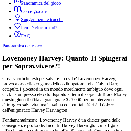
Panoramica del gioco
Come giocare
Suggerimenti e trucchi
Perché giocare qui?
FAQ
Panoramica del gioco
Lovemoney Harvey: Quanto Ti Spingerai
per Sopravvivere?!
Cosa sacrificheresti per salvare una vita? Lovemoney Harvey, il
provocatorio clicker game dello sviluppatore indie Calvin Barr,
catapulta i giocatori in un mondo moralmente ambiguo dove ogni
click ha un prezzo elevato. Ispirato ai temi distopici di BloodMoney,
questo gioco ti sfida a guadagnare $25.000 per un intervento
chirurgico salvavita, ma la valuta con cui fai affari è il dolore
dell'enigmatico Harvey Harvington.
Fondamentalmente, Lovemoney Harvey è un clicker game dalle
conseguenze profonde. Incontri Harvey Harvington, una figura
affascinante ma misteriosa, che offre $1 per click. Quello che inizia