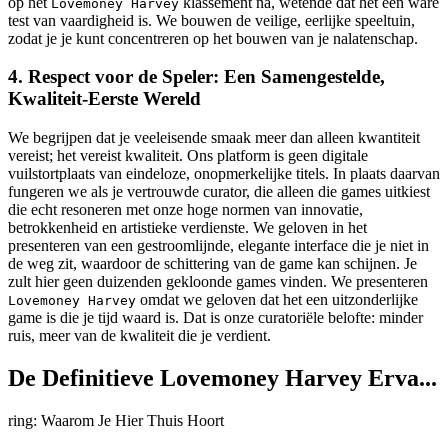
op het
klassement na, wetende dat het een ware
Lovemoney Harvey
test van vaardigheid is. We bouwen de veilige, eerlijke speeltuin,
zodat je je kunt concentreren op het bouwen van je nalatenschap.
4. Respect voor de Speler: Een Samengestelde,
Kwaliteit-Eerste Wereld
We begrijpen dat je veeleisende smaak meer dan alleen kwantiteit
vereist; het vereist kwaliteit. Ons platform is geen digitale
vuilstortplaats van eindeloze, onopmerkelijke titels. In plaats daarvan
fungeren we als je vertrouwde curator, die alleen die games uitkiest
die echt resoneren met onze hoge normen van innovatie,
betrokkenheid en artistieke verdienste. We geloven in het
presenteren van een gestroomlijnde, elegante interface die je niet in
de weg zit, waardoor de schittering van de game kan schijnen. Je
zult hier geen duizenden gekloonde games vinden. We presenteren
omdat we geloven dat het een uitzonderlijke
Lovemoney Harvey
game is die je tijd waard is. Dat is onze curatoriële belofte: minder
ruis, meer van de kwaliteit die je verdient.
De Definitieve Lovemoney Harvey Erva...
ring: Waarom Je Hier Thuis Hoort