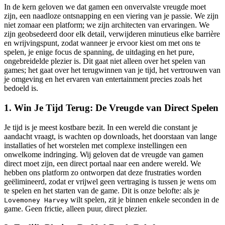
In de kern geloven we dat gamen een onvervalste vreugde moet
zijn, een naadloze ontsnapping en een viering van je passie. We zijn
niet zomaar een platform; we zijn architecten van ervaringen. We
zijn geobsedeerd door elk detail, verwijderen minutieus elke barrière
en wrijvingspunt, zodat wanneer je ervoor kiest om met ons te
spelen, je enige focus de spanning, de uitdaging en het pure,
ongebreidelde plezier is. Dit gaat niet alleen over het spelen van
games; het gaat over het terugwinnen van je tijd, het vertrouwen van
je omgeving en het ervaren van entertainment precies zoals het
bedoeld is.
1. Win Je Tijd Terug: De Vreugde van Direct Spelen
Je tijd is je meest kostbare bezit. In een wereld die constant je
aandacht vraagt, is wachten op downloads, het doorstaan van lange
installaties of het worstelen met complexe instellingen een
onwelkome indringing. Wij geloven dat de vreugde van gamen
direct moet zijn, een direct portaal naar een andere wereld. We
hebben ons platform zo ontworpen dat deze frustraties worden
geëlimineerd, zodat er vrijwel geen vertraging is tussen je wens om
te spelen en het starten van de game. Dit is onze belofte: als je
wilt spelen, zit je binnen enkele seconden in de
Lovemoney Harvey
game. Geen frictie, alleen puur, direct plezier.