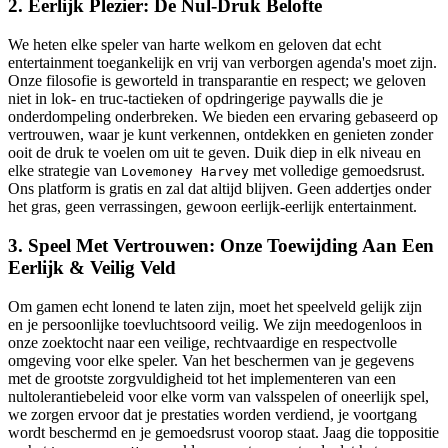
2. Eerlijk Plezier: De Nul-Druk Belofte
We heten elke speler van harte welkom en geloven dat echt
entertainment toegankelijk en vrij van verborgen agenda's moet zijn.
Onze filosofie is geworteld in transparantie en respect; we geloven
niet in lok- en truc-tactieken of opdringerige paywalls die je
onderdompeling onderbreken. We bieden een ervaring gebaseerd op
vertrouwen, waar je kunt verkennen, ontdekken en genieten zonder
ooit de druk te voelen om uit te geven. Duik diep in elk niveau en
elke strategie van
met volledige gemoedsrust.
Lovemoney Harvey
Ons platform is gratis en zal dat altijd blijven. Geen addertjes onder
het gras, geen verrassingen, gewoon eerlijk-eerlijk entertainment.
3. Speel Met Vertrouwen: Onze Toewijding Aan Een
Eerlijk & Veilig Veld
Om gamen echt lonend te laten zijn, moet het speelveld gelijk zijn
en je persoonlijke toevluchtsoord veilig. We zijn meedogenloos in
onze zoektocht naar een veilige, rechtvaardige en respectvolle
omgeving voor elke speler. Van het beschermen van je gegevens
met de grootste zorgvuldigheid tot het implementeren van een
nultolerantiebeleid voor elke vorm van valsspelen of oneerlijk spel,
we zorgen ervoor dat je prestaties worden verdiend, je voortgang
wordt beschermd en je gemoedsrust voorop staat. Jaag die toppositie