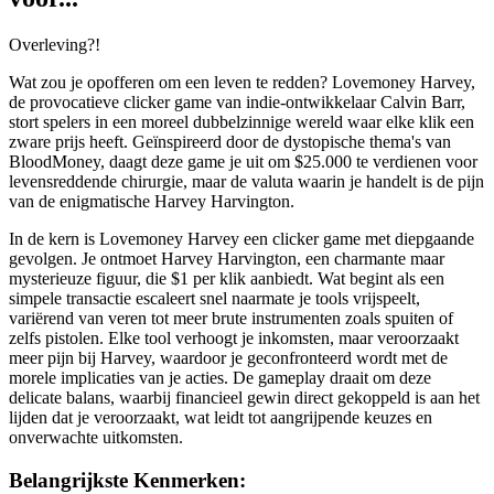
Overleving?!
Wat zou je opofferen om een leven te redden? Lovemoney Harvey,
de provocatieve clicker game van indie-ontwikkelaar Calvin Barr,
stort spelers in een moreel dubbelzinnige wereld waar elke klik een
zware prijs heeft. Geïnspireerd door de dystopische thema's van
BloodMoney, daagt deze game je uit om $25.000 te verdienen voor
levensreddende chirurgie, maar de valuta waarin je handelt is de pijn
van de enigmatische Harvey Harvington.
In de kern is Lovemoney Harvey een clicker game met diepgaande
gevolgen. Je ontmoet Harvey Harvington, een charmante maar
mysterieuze figuur, die $1 per klik aanbiedt. Wat begint als een
simpele transactie escaleert snel naarmate je tools vrijspeelt,
variërend van veren tot meer brute instrumenten zoals spuiten of
zelfs pistolen. Elke tool verhoogt je inkomsten, maar veroorzaakt
meer pijn bij Harvey, waardoor je geconfronteerd wordt met de
morele implicaties van je acties. De gameplay draait om deze
delicate balans, waarbij financieel gewin direct gekoppeld is aan het
lijden dat je veroorzaakt, wat leidt tot aangrijpende keuzes en
onverwachte uitkomsten.
Belangrijkste Kenmerken: