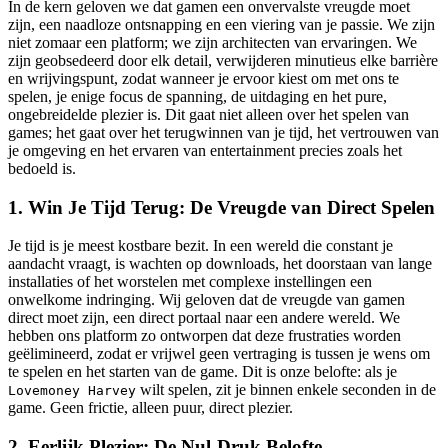
In de kern geloven we dat gamen een onvervalste vreugde moet
zijn, een naadloze ontsnapping en een viering van je passie. We zijn
niet zomaar een platform; we zijn architecten van ervaringen. We
zijn geobsedeerd door elk detail, verwijderen minutieus elke barrière
en wrijvingspunt, zodat wanneer je ervoor kiest om met ons te
spelen, je enige focus de spanning, de uitdaging en het pure,
ongebreidelde plezier is. Dit gaat niet alleen over het spelen van
games; het gaat over het terugwinnen van je tijd, het vertrouwen van
je omgeving en het ervaren van entertainment precies zoals het
bedoeld is.
1. Win Je Tijd Terug: De Vreugde van Direct Spelen
Je tijd is je meest kostbare bezit. In een wereld die constant je
aandacht vraagt, is wachten op downloads, het doorstaan van lange
installaties of het worstelen met complexe instellingen een
onwelkome indringing. Wij geloven dat de vreugde van gamen
direct moet zijn, een direct portaal naar een andere wereld. We
hebben ons platform zo ontworpen dat deze frustraties worden
geëlimineerd, zodat er vrijwel geen vertraging is tussen je wens om
te spelen en het starten van de game. Dit is onze belofte: als je
wilt spelen, zit je binnen enkele seconden in de
Lovemoney Harvey
game. Geen frictie, alleen puur, direct plezier.
2. Eerlijk Plezier: De Nul-Druk Belofte