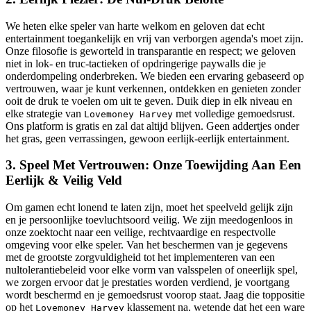
We heten elke speler van harte welkom en geloven dat echt
entertainment toegankelijk en vrij van verborgen agenda's moet zijn.
Onze filosofie is geworteld in transparantie en respect; we geloven
niet in lok- en truc-tactieken of opdringerige paywalls die je
onderdompeling onderbreken. We bieden een ervaring gebaseerd op
vertrouwen, waar je kunt verkennen, ontdekken en genieten zonder
ooit de druk te voelen om uit te geven. Duik diep in elk niveau en
elke strategie van
met volledige gemoedsrust.
Lovemoney Harvey
Ons platform is gratis en zal dat altijd blijven. Geen addertjes onder
het gras, geen verrassingen, gewoon eerlijk-eerlijk entertainment.
3. Speel Met Vertrouwen: Onze Toewijding Aan Een
Eerlijk & Veilig Veld
Om gamen echt lonend te laten zijn, moet het speelveld gelijk zijn
en je persoonlijke toevluchtsoord veilig. We zijn meedogenloos in
onze zoektocht naar een veilige, rechtvaardige en respectvolle
omgeving voor elke speler. Van het beschermen van je gegevens
met de grootste zorgvuldigheid tot het implementeren van een
nultolerantiebeleid voor elke vorm van valsspelen of oneerlijk spel,
we zorgen ervoor dat je prestaties worden verdiend, je voortgang
wordt beschermd en je gemoedsrust voorop staat. Jaag die toppositie
op het
klassement na, wetende dat het een ware
Lovemoney Harvey