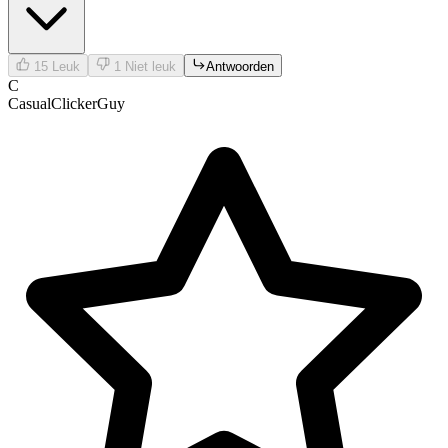
15
Leuk
1
Niet leuk
Antwoorden
C
CasualClickerGuy