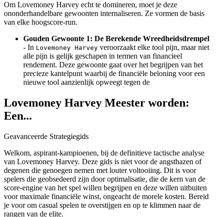
Om Lovemoney Harvey echt te domineren, moet je deze
ononderhandelbare gewoonten internaliseren. Ze vormen de basis
van elke hoogscore-run.
Gouden Gewoonte 1: De Berekende Wreedheidsdrempel
- In
veroorzaakt elke tool pijn, maar niet
Lovemoney Harvey
alle pijn is gelijk geschapen in termen van financieel
rendement. Deze gewoonte gaat over het begrijpen van het
precieze kantelpunt waarbij de financiële beloning voor een
nieuwe tool aanzienlijk opweegt tegen de
Lovemoney Harvey Meester worden:
Een...
Geavanceerde Strategiegids
Welkom, aspirant-kampioenen, bij de definitieve tactische analyse
van Lovemoney Harvey. Deze gids is niet voor de angsthazen of
degenen die genoegen nemen met louter voltooiing. Dit is voor
spelers die geobsedeerd zijn door optimalisatie, die de kern van de
score-engine van het spel willen begrijpen en deze willen uitbuiten
voor maximale financiële winst, ongeacht de morele kosten. Bereid
je voor om casual spelen te overstijgen en op te klimmen naar de
rangen van de elite.