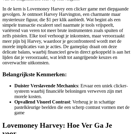
In de kern is Lovemoney Harvey een clicker game met diepgaande
gevolgen. Je ontmoet Harvey Harvington, een charmante maar
mysterieuze figuur, die $1 per klik aanbiedt. Wat begint als een
simpele transactie escaleert snel naarmate je tools vrijspeelt,
variërend van veren tot meer brute instrumenten zoals spuiten of
zelfs pistolen. Elke tool verhoogt je inkomsten, maar veroorzaakt
meer pijn bij Harvey, waardoor je geconfronteerd wordt met de
morele implicaties van je acties. De gameplay draait om deze
delicate balans, waarbij financieel gewin direct gekoppeld is aan het
lijden dat je veroorzaakt, wat leidt tot aangrijpende keuzes en
onverwachte uitkomsten.
Belangrijkste Kenmerken:
Duister Verslavende Mechanics
: Ervaar een uniek clicker-
systeem waarbij financiële beloningen verweven zijn met
morele kosten.
Opvallend Visueel Contrast
: Verheug je in schattige
pastelkleurige beelden die een scherp contrast vormen met de
game
Lovemoney Harvey: Hoe Ver Ga Je
voor...