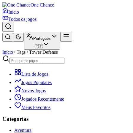
One Chance
Início
Todos os jogos
Português
🇵🇹
Início
Tags
Tower Defense
Lista de Jogos
Jogos Populares
Novos Jogos
Jogados Recentemente
Meus Favoritos
Categorias
Aventura