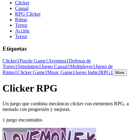
Clicker
Casual
RPG Clicker
Ritmo
Terror
Acción
Terror
Etiquetas
Clicker
1
Puzzle Game
1
Aventura
1
Defensa de
Torres
1
Simulation
1
Juego Casual
1
Multiplayer
1
Juego de
Ritmo
1
Clicker Game
1
Music Game
1
Juego Indie
2
RPG
1
More
Clicker RPG
Un juego que combina mecánicas clicker con elementos RPG, a
menudo con progresión y mejoras.
1 juego encontrados