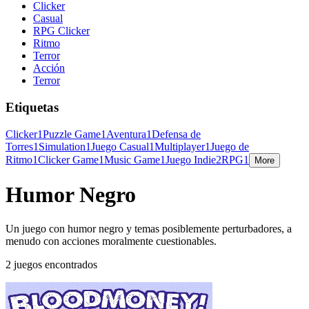
Clicker
Casual
RPG Clicker
Ritmo
Terror
Acción
Terror
Etiquetas
Clicker
1
Puzzle Game
1
Aventura
1
Defensa de
Torres
1
Simulation
1
Juego Casual
1
Multiplayer
1
Juego de
Ritmo
1
Clicker Game
1
Music Game
1
Juego Indie
2
RPG
1
More
Humor Negro
Un juego con humor negro y temas posiblemente perturbadores, a
menudo con acciones moralmente cuestionables.
2 juegos encontrados