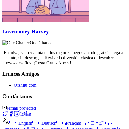
Lovemoney Harvey
One Chance
¡Esquiva, salta y anota en los mejores juegos arcade gratis! Juega al
instante, sin descargas. Revive la diversión clásica o descubre
nuevos desafíos. ¡Juega Gratis Ahora!
Enlaces Amigos
Qizhilu.com
Contáctanos
[email protected]
🇺🇸
English
🇩🇪
Deutsch
🇫🇷
Français
🇯🇵
日本語
🇪🇸