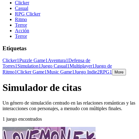
Clicker
Casual
RPG Clicker
Ritmo
Terror
Acción
Terror
Etiquetas
Clicker
1
Puzzle Game
1
Aventura
1
Defensa de
Torres
1
Simulation
1
Juego Casual
1
Multiplayer
1
Juego de
Ritmo
1
Clicker Game
1
Music Game
1
Juego Indie
2
RPG
1
More
Simulador de citas
Un género de simulación centrado en las relaciones románticas y las
interacciones con personajes, a menudo con múltiples finales.
1 juego encontrados