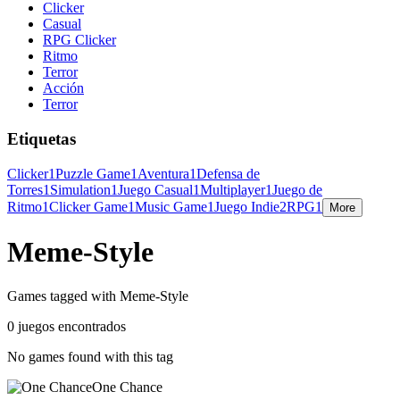
Clicker
Casual
RPG Clicker
Ritmo
Terror
Acción
Terror
Etiquetas
Clicker
1
Puzzle Game
1
Aventura
1
Defensa de
Torres
1
Simulation
1
Juego Casual
1
Multiplayer
1
Juego de
Ritmo
1
Clicker Game
1
Music Game
1
Juego Indie
2
RPG
1
More
Meme-Style
Games tagged with Meme-Style
0 juegos encontrados
No games found with this tag
One Chance