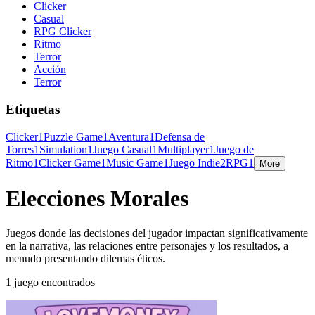
Clicker
Casual
RPG Clicker
Ritmo
Terror
Acción
Terror
Etiquetas
Clicker
1
Puzzle Game
1
Aventura
1
Defensa de
Torres
1
Simulation
1
Juego Casual
1
Multiplayer
1
Juego de
Ritmo
1
Clicker Game
1
Music Game
1
Juego Indie
2
RPG
1
More
Elecciones Morales
Juegos donde las decisiones del jugador impactan significativamente
en la narrativa, las relaciones entre personajes y los resultados, a
menudo presentando dilemas éticos.
1 juego encontrados