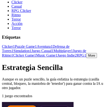
Clicker
Casual
RPG Clicker
Ritmo
Terror
Acción
Terror
Etiquetas
Clicker
1
Puzzle Game
1
Aventura
1
Defensa de
Torres
1
Simulation
1
Juego Casual
1
Multiplayer
1
Juego de
Ritmo
1
Clicker Game
1
Music Game
1
Juego Indie
2
RPG
1
More
Estrategia Sencilla
Aunque es un puzle sencillo, la guía enfatiza la estrategia (casilla
central, bloqueo, la maniobra de 'tenedor') para ganar contra la IA u
otro jugador.
1 juego encontrados