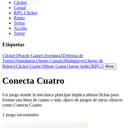
Clicker
Casual
RPG Clicker
Ritmo
Terror
Acción
Terror
Etiquetas
Clicker
1
Puzzle Game
1
Aventura
1
Defensa de
Torres
1
Simulation
1
Juego Casual
1
Multiplayer
1
Juego de
Ritmo
1
Clicker Game
1
Music Game
1
Juego Indie
2
RPG
1
More
Conecta Cuatro
Un juego donde la mecánica principal implica alinear fichas para
formar una línea de cuatro o más, típico de juegos de mesa clásicos
como Conecta Cuatro.
1 juego encontrados