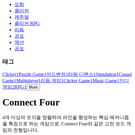
모험
클리커
캐주얼
클리커 RPG
리듬
공포
액션
공포
태그
Clicker
1
Puzzle Game
1
어드벤처
1
타워 디펜스
1
Simulation
1
Casual
Game
1
Multiplayer
1
리듬 게임
1
Clicker Game
1
Music Game
1
인디
게임
2
RPG
1
More
Connect Four
4개 이상의 조각을 정렬하여 라인을 형성하는 핵심 메커니즘
을 특징으로 하는 게임으로, Connect Four와 같은 고전 보드 게
임의 전형입니다.