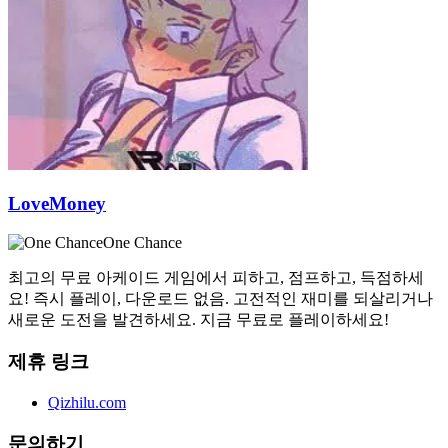
LoveMoney
One Chance
최고의 무료 아케이드 게임에서 피하고, 점프하고, 득점하세
요! 즉시 플레이, 다운로드 없음. 고전적인 재미를 되살리거나
새로운 도전을 발견하세요. 지금 무료로 플레이하세요!
제휴 링크
Qizhilu.com
문의하기