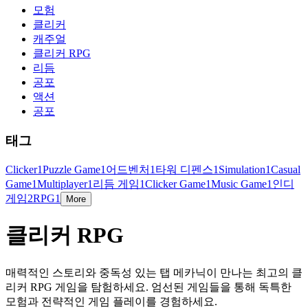
모험
클리커
캐주얼
클리커 RPG
리듬
공포
액션
공포
태그
Clicker
1
Puzzle Game
1
어드벤처
1
타워 디펜스
1
Simulation
1
Casual
Game
1
Multiplayer
1
리듬 게임
1
Clicker Game
1
Music Game
1
인디
게임
2
RPG
1
More
클리커 RPG
매력적인 스토리와 중독성 있는 탭 메카닉이 만나는 최고의 클
리커 RPG 게임을 탐험하세요. 엄선된 게임들을 통해 독특한
모험과 전략적인 게임 플레이를 경험하세요.