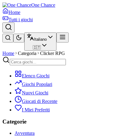
One Chance
Home
Tutti i giochi
Italiano
🇮🇹
Home
Categoria
Clicker RPG
Elenco Giochi
Giochi Popolari
Nuovi Giochi
Giocati di Recente
I Miei Preferiti
Categorie
Avventura