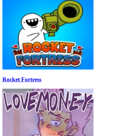
Rocket Fortress