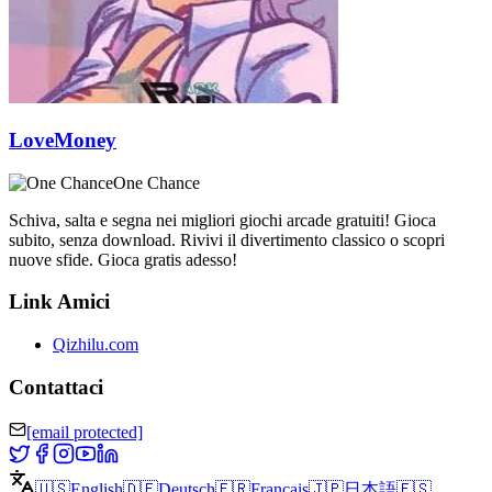
LoveMoney
One Chance
Schiva, salta e segna nei migliori giochi arcade gratuiti! Gioca
subito, senza download. Rivivi il divertimento classico o scopri
nuove sfide. Gioca gratis adesso!
Link Amici
Qizhilu.com
Contattaci
[email protected]
🇺🇸
English
🇩🇪
Deutsch
🇫🇷
Français
🇯🇵
日本語
🇪🇸