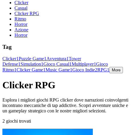
Clicker
Casual
Clicker RPG
Ritmo
Horror
Azione
Horror
Tag
Clicker
1
Puzzle Game
1
Avventura
1
Tower
Defense
1
Simulation
1
Gioco Casual
1
Multiplayer
1
Gioco
Ritmo
1
Clicker Game
1
Music Game
1
Gioco Indie
2
RPG
1
More
Clicker RPG
Esplora i migliori giochi RPG clicker dove narrazioni coinvolgenti
incontrano meccaniche di tap addictive. Scopri avventure uniche e
un gameplay strategico con le nostre migliori selezioni.
2 giochi trovati