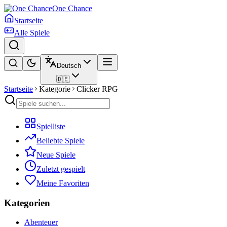
One Chance
Startseite
Alle Spiele
Deutsch
🇩🇪
Startseite
Kategorie
Clicker RPG
Spielliste
Beliebte Spiele
Neue Spiele
Zuletzt gespielt
Meine Favoriten
Kategorien
Abenteuer