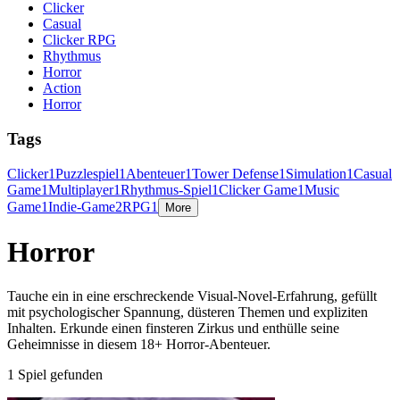
Clicker
Casual
Clicker RPG
Rhythmus
Horror
Action
Horror
Tags
Clicker
1
Puzzlespiel
1
Abenteuer
1
Tower Defense
1
Simulation
1
Casual
Game
1
Multiplayer
1
Rhythmus-Spiel
1
Clicker Game
1
Music
Game
1
Indie-Game
2
RPG
1
More
Horror
Tauche ein in eine erschreckende Visual-Novel-Erfahrung, gefüllt
mit psychologischer Spannung, düsteren Themen und expliziten
Inhalten. Erkunde einen finsteren Zirkus und enthülle seine
Geheimnisse in diesem 18+ Horror-Abenteuer.
1 Spiel gefunden