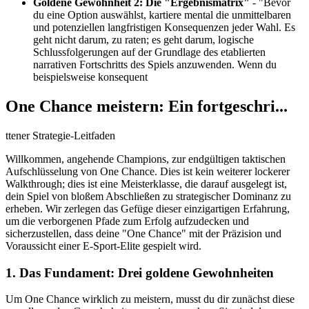
Goldene Gewohnheit 2: Die "Ergebnismatrix"
- "Bevor
du eine Option auswählst, kartiere mental die unmittelbaren
und potenziellen langfristigen Konsequenzen jeder Wahl. Es
geht nicht darum, zu raten; es geht darum, logische
Schlussfolgerungen auf der Grundlage des etablierten
narrativen Fortschritts des Spiels anzuwenden. Wenn du
beispielsweise konsequent
One Chance meistern: Ein fortgeschri...
ttener Strategie-Leitfaden
Willkommen, angehende Champions, zur endgültigen taktischen
Aufschlüsselung von One Chance. Dies ist kein weiterer lockerer
Walkthrough; dies ist eine Meisterklasse, die darauf ausgelegt ist,
dein Spiel von bloßem Abschließen zu strategischer Dominanz zu
erheben. Wir zerlegen das Gefüge dieser einzigartigen Erfahrung,
um die verborgenen Pfade zum Erfolg aufzudecken und
sicherzustellen, dass deine "One Chance" mit der Präzision und
Voraussicht einer E-Sport-Elite gespielt wird.
1. Das Fundament: Drei goldene Gewohnheiten
Um One Chance wirklich zu meistern, musst du dir zunächst diese