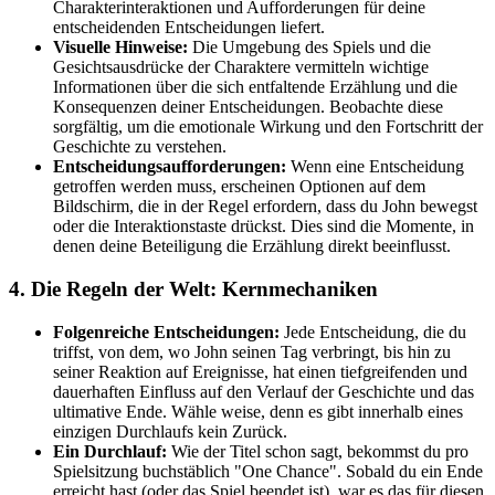
Charakterinteraktionen und Aufforderungen für deine
entscheidenden Entscheidungen liefert.
Visuelle Hinweise:
Die Umgebung des Spiels und die
Gesichtsausdrücke der Charaktere vermitteln wichtige
Informationen über die sich entfaltende Erzählung und die
Konsequenzen deiner Entscheidungen. Beobachte diese
sorgfältig, um die emotionale Wirkung und den Fortschritt der
Geschichte zu verstehen.
Entscheidungsaufforderungen:
Wenn eine Entscheidung
getroffen werden muss, erscheinen Optionen auf dem
Bildschirm, die in der Regel erfordern, dass du John bewegst
oder die Interaktionstaste drückst. Dies sind die Momente, in
denen deine Beteiligung die Erzählung direkt beeinflusst.
4. Die Regeln der Welt: Kernmechaniken
Folgenreiche Entscheidungen:
Jede Entscheidung, die du
triffst, von dem, wo John seinen Tag verbringt, bis hin zu
seiner Reaktion auf Ereignisse, hat einen tiefgreifenden und
dauerhaften Einfluss auf den Verlauf der Geschichte und das
ultimative Ende. Wähle weise, denn es gibt innerhalb eines
einzigen Durchlaufs kein Zurück.
Ein Durchlauf:
Wie der Titel schon sagt, bekommst du pro
Spielsitzung buchstäblich "One Chance". Sobald du ein Ende
erreicht hast (oder das Spiel beendet ist), war es das für diesen