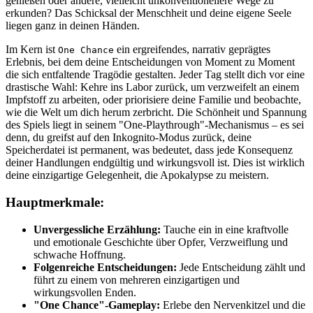
genießen oder andere, vielleicht unkonventionellere Wege zu
erkunden? Das Schicksal der Menschheit und deine eigene Seele
liegen ganz in deinen Händen.
Im Kern ist
ein ergreifendes, narrativ geprägtes
One Chance
Erlebnis, bei dem deine Entscheidungen von Moment zu Moment
die sich entfaltende Tragödie gestalten. Jeder Tag stellt dich vor eine
drastische Wahl: Kehre ins Labor zurück, um verzweifelt an einem
Impfstoff zu arbeiten, oder priorisiere deine Familie und beobachte,
wie die Welt um dich herum zerbricht. Die Schönheit und Spannung
des Spiels liegt in seinem "One-Playthrough"-Mechanismus – es sei
denn, du greifst auf den Inkognito-Modus zurück, deine
Speicherdatei ist permanent, was bedeutet, dass jede Konsequenz
deiner Handlungen endgültig und wirkungsvoll ist. Dies ist wirklich
deine einzigartige Gelegenheit, die Apokalypse zu meistern.
Hauptmerkmale:
Unvergessliche Erzählung:
Tauche ein in eine kraftvolle
und emotionale Geschichte über Opfer, Verzweiflung und
schwache Hoffnung.
Folgenreiche Entscheidungen:
Jede Entscheidung zählt und
führt zu einem von mehreren einzigartigen und
wirkungsvollen Enden.
"One Chance"-Gameplay:
Erlebe den Nervenkitzel und die