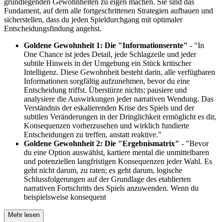
grundlegenden Gewohnheiten zu eigen machen. Sie sind das
Fundament, auf dem alle fortgeschrittenen Strategien aufbauen und
sicherstellen, dass du jeden Spieldurchgang mit optimaler
Entscheidungsfindung angehst.
Goldene Gewohnheit 1: Die "Informationsernte"
- "In
One Chance ist jedes Detail, jede Schlagzeile und jeder
subtile Hinweis in der Umgebung ein Stück kritischer
Intelligenz. Diese Gewohnheit besteht darin, alle verfügbaren
Informationen sorgfältig aufzunehmen, bevor du eine
Entscheidung triffst. Überstürze nichts; pausiere und
analysiere die Auswirkungen jeder narrativen Wendung. Das
Verständnis der eskalierenden Krise des Spiels und der
subtilen Veränderungen in der Dringlichkeit ermöglicht es dir,
Konsequenzen vorherzusehen und wirklich fundierte
Entscheidungen zu treffen, anstatt reaktive."
Goldene Gewohnheit 2: Die "Ergebnismatrix"
- "Bevor
du eine Option auswählst, kartiere mental die unmittelbaren
und potenziellen langfristigen Konsequenzen jeder Wahl. Es
geht nicht darum, zu raten; es geht darum, logische
Schlussfolgerungen auf der Grundlage des etablierten
narrativen Fortschritts des Spiels anzuwenden. Wenn du
beispielsweise konsequent
Mehr lesen