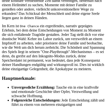
deine kostbare verbleibende Zeit damit verbringen, fieberhaft nach
einem Heilmittel zu suchen, Momente mit deiner Familie zu
genießen oder andere, vielleicht unkonventionellere Wege zu
erkunden? Das Schicksal der Menschheit und deine eigene Seele
liegen ganz in deinen Händen.
Im Kern ist
ein ergreifendes, narrativ geprägtes
One Chance
Erlebnis, bei dem deine Entscheidungen von Moment zu Moment
die sich entfaltende Tragödie gestalten. Jeder Tag stellt dich vor eine
drastische Wahl: Kehre ins Labor zurück, um verzweifelt an einem
Impfstoff zu arbeiten, oder priorisiere deine Familie und beobachte,
wie die Welt um dich herum zerbricht. Die Schönheit und Spannung
des Spiels liegt in seinem "One-Playthrough"-Mechanismus – es sei
denn, du greifst auf den Inkognito-Modus zurück, deine
Speicherdatei ist permanent, was bedeutet, dass jede Konsequenz
deiner Handlungen endgültig und wirkungsvoll ist. Dies ist wirklich
deine einzigartige Gelegenheit, die Apokalypse zu meistern.
Hauptmerkmale:
Unvergessliche Erzählung:
Tauche ein in eine kraftvolle
und emotionale Geschichte über Opfer, Verzweiflung und
schwache Hoffnung.
Folgenreiche Entscheidungen:
Jede Entscheidung zählt und
führt zu einem von mehreren einzigartigen und