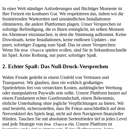
In einer Welt ständiger Anforderungen und flüchtiger Momente ist
Ihre Freizeit ein kostbares Gut. Wir respektieren das, indem wir die
frustrierenden Wartezeiten und umständlichen Installationen
eliminieren, die andere Plattformen plagen. Unser Versprechen ist
sofortige Befriedigung, die es Ihnen ermöglicht, im selben Moment
ins Abenteuer einzutauchen, in dem die Stimmung aufkommt. Keine
Downloads, keine Installationen, keine endlosen Updates - nur
purer, sofortiger Zugang zum Spaß. Das ist unser Versprechen:
Wenn Sie
spielen wollen, sind Sie in Sekundenschnelle
One Chance
im Spiel. Keine Reibung, nur purer, sofortiger Spaß.
2. Echter Spaß: Das Null-Druck-Versprechen
Wahre Freude gedeiht in einem Umfeld von Vertrauen und
Transparenz. Wir glauben, dass ein wirklich großartiges
Spielerlebnis frei von versteckten Kosten, aufdringlicher Werbung
oder manipulativen Paywalls sein sollte. Unsere Plattform basiert auf
einem Fundament echter Gastfreundschaft, einem Bekenntnis,
ehrliche Unterhaltung ohne jegliche Verpflichtungen zu bieten. Wir
sind bestrebt, sicherzustellen, dass Ihr Fokus ausschließlich auf dem
Nervenkitzel des Spiels liegt, nicht auf dem Navigieren finanzieller
Hürden. Tauchen Sie mit absolutem Seelenfrieden tief in jedes Level
und jede Strategie von
ein. Unsere Plattform ist
One Chance