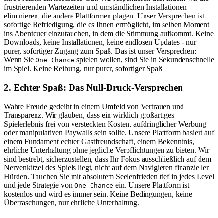
frustrierenden Wartezeiten und umständlichen Installationen
eliminieren, die andere Plattformen plagen. Unser Versprechen ist
sofortige Befriedigung, die es Ihnen ermöglicht, im selben Moment
ins Abenteuer einzutauchen, in dem die Stimmung aufkommt. Keine
Downloads, keine Installationen, keine endlosen Updates - nur
purer, sofortiger Zugang zum Spaß. Das ist unser Versprechen:
Wenn Sie
spielen wollen, sind Sie in Sekundenschnelle
One Chance
im Spiel. Keine Reibung, nur purer, sofortiger Spaß.
2. Echter Spaß: Das Null-Druck-Versprechen
Wahre Freude gedeiht in einem Umfeld von Vertrauen und
Transparenz. Wir glauben, dass ein wirklich großartiges
Spielerlebnis frei von versteckten Kosten, aufdringlicher Werbung
oder manipulativen Paywalls sein sollte. Unsere Plattform basiert auf
einem Fundament echter Gastfreundschaft, einem Bekenntnis,
ehrliche Unterhaltung ohne jegliche Verpflichtungen zu bieten. Wir
sind bestrebt, sicherzustellen, dass Ihr Fokus ausschließlich auf dem
Nervenkitzel des Spiels liegt, nicht auf dem Navigieren finanzieller
Hürden. Tauchen Sie mit absolutem Seelenfrieden tief in jedes Level
und jede Strategie von
ein. Unsere Plattform ist
One Chance
kostenlos und wird es immer sein. Keine Bedingungen, keine
Überraschungen, nur ehrliche Unterhaltung.