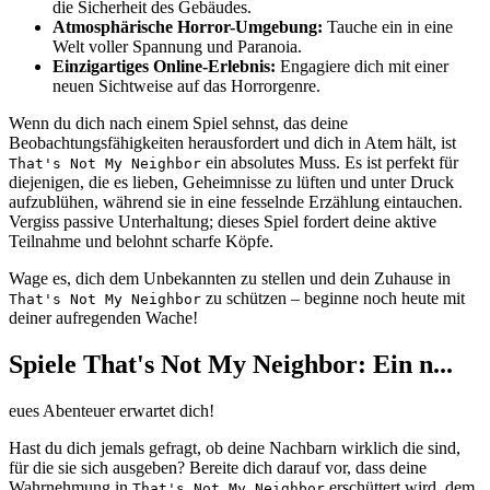
die Sicherheit des Gebäudes.
Atmosphärische Horror-Umgebung:
Tauche ein in eine
Welt voller Spannung und Paranoia.
Einzigartiges Online-Erlebnis:
Engagiere dich mit einer
neuen Sichtweise auf das Horrorgenre.
Wenn du dich nach einem Spiel sehnst, das deine
Beobachtungsfähigkeiten herausfordert und dich in Atem hält, ist
ein absolutes Muss. Es ist perfekt für
That's Not My Neighbor
diejenigen, die es lieben, Geheimnisse zu lüften und unter Druck
aufzublühen, während sie in eine fesselnde Erzählung eintauchen.
Vergiss passive Unterhaltung; dieses Spiel fordert deine aktive
Teilnahme und belohnt scharfe Köpfe.
Wage es, dich dem Unbekannten zu stellen und dein Zuhause in
zu schützen – beginne noch heute mit
That's Not My Neighbor
deiner aufregenden Wache!
Spiele That's Not My Neighbor: Ein n...
eues Abenteuer erwartet dich!
Hast du dich jemals gefragt, ob deine Nachbarn wirklich die sind,
für die sie sich ausgeben? Bereite dich darauf vor, dass deine
Wahrnehmung in
erschüttert wird, dem
That's Not My Neighbor