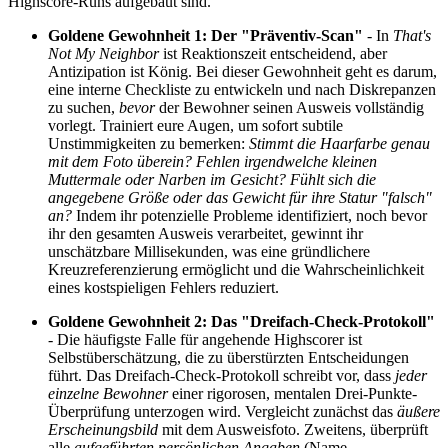
Highscore-Runs aufgebaut sind.
Goldene Gewohnheit 1: Der "Präventiv-Scan"
- In
That's
Not My Neighbor
ist Reaktionszeit entscheidend, aber
Antizipation ist König. Bei dieser Gewohnheit geht es darum,
eine interne Checkliste zu entwickeln und nach Diskrepanzen
zu suchen,
bevor
der Bewohner seinen Ausweis vollständig
vorlegt. Trainiert eure Augen, um sofort subtile
Unstimmigkeiten zu bemerken:
Stimmt die Haarfarbe genau
mit dem Foto überein? Fehlen irgendwelche kleinen
Muttermale oder Narben im Gesicht? Fühlt sich die
angegebene Größe oder das Gewicht für ihre Statur "falsch"
an?
Indem ihr potenzielle Probleme identifiziert, noch bevor
ihr den gesamten Ausweis verarbeitet, gewinnt ihr
unschätzbare Millisekunden, was eine gründlichere
Kreuzreferenzierung ermöglicht und die Wahrscheinlichkeit
eines kostspieligen Fehlers reduziert.
Goldene Gewohnheit 2: Das "Dreifach-Check-Protokoll"
- Die häufigste Falle für angehende Highscorer ist
Selbstüberschätzung, die zu überstürzten Entscheidungen
führt. Das Dreifach-Check-Protokoll schreibt vor, dass
jeder
einzelne Bewohner
einer rigorosen, mentalen Drei-Punkte-
Überprüfung unterzogen wird. Vergleicht zunächst das
äußere
Erscheinungsbild
mit dem Ausweisfoto. Zweitens, überprüft
alle
aufgeführten persönlichen Angaben
(Name,