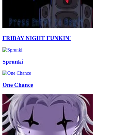
FRIDAY NIGHT FUNKIN'
Sprunki
One Chance