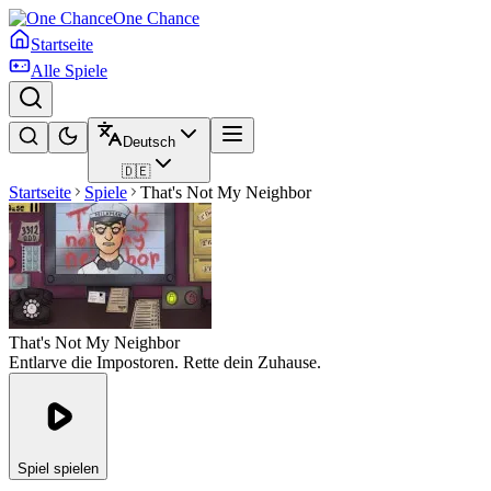
One Chance
Startseite
Alle Spiele
Deutsch
🇩🇪
Startseite
Spiele
That's Not My Neighbor
That's Not My Neighbor
Entlarve die Impostoren. Rette dein Zuhause.
Spiel spielen