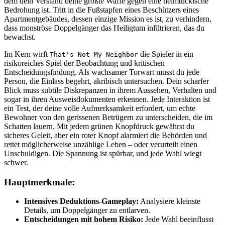
dem dein Verstand deine größte Waffe gegen eine heimtückische
Bedrohung ist. Tritt in die Fußstapfen eines Beschützers eines
Apartmentgebäudes, dessen einzige Mission es ist, zu verhindern,
dass monströse Doppelgänger das Heiligtum infiltrieren, das du
bewachst.
Im Kern wirft
die Spieler in ein
That's Not My Neighbor
risikoreiches Spiel der Beobachtung und kritischen
Entscheidungsfindung. Als wachsamer Torwart musst du jede
Person, die Einlass begehrt, akribisch untersuchen. Dein scharfer
Blick muss subtile Diskrepanzen in ihrem Aussehen, Verhalten und
sogar in ihren Ausweisdokumenten erkennen. Jede Interaktion ist
ein Test, der deine volle Aufmerksamkeit erfordert, um echte
Bewohner von den gerissenen Betrügern zu unterscheiden, die im
Schatten lauern. Mit jedem grünen Knopfdruck gewährst du
sicheres Geleit, aber ein roter Knopf alarmiert die Behörden und
rettet möglicherweise unzählige Leben – oder verurteilt einen
Unschuldigen. Die Spannung ist spürbar, und jede Wahl wiegt
schwer.
Hauptmerkmale:
Intensives Deduktions-Gameplay:
Analysiere kleinste
Details, um Doppelgänger zu entlarven.
Entscheidungen mit hohem Risiko:
Jede Wahl beeinflusst