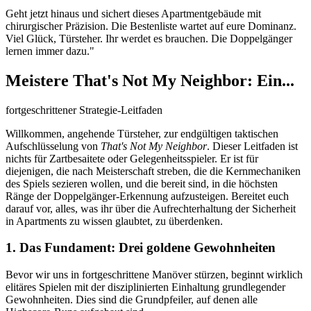
Geht jetzt hinaus und sichert dieses Apartmentgebäude mit
chirurgischer Präzision. Die Bestenliste wartet auf eure Dominanz.
Viel Glück, Türsteher. Ihr werdet es brauchen. Die Doppelgänger
lernen immer dazu."
Meistere That's Not My Neighbor: Ein...
fortgeschrittener Strategie-Leitfaden
Willkommen, angehende Türsteher, zur endgültigen taktischen
Aufschlüsselung von
That's Not My Neighbor
. Dieser Leitfaden ist
nichts für Zartbesaitete oder Gelegenheitsspieler. Er ist für
diejenigen, die nach Meisterschaft streben, die die Kernmechaniken
des Spiels sezieren wollen, und die bereit sind, in die höchsten
Ränge der Doppelgänger-Erkennung aufzusteigen. Bereitet euch
darauf vor, alles, was ihr über die Aufrechterhaltung der Sicherheit
in Apartments zu wissen glaubtet, zu überdenken.
1. Das Fundament: Drei goldene Gewohnheiten
Bevor wir uns in fortgeschrittene Manöver stürzen, beginnt wirklich
elitäres Spielen mit der disziplinierten Einhaltung grundlegender
Gewohnheiten. Dies sind die Grundpfeiler, auf denen alle