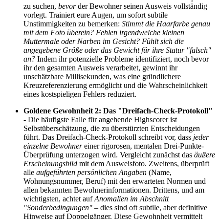
zu suchen,
bevor
der Bewohner seinen Ausweis vollständig
vorlegt. Trainiert eure Augen, um sofort subtile
Unstimmigkeiten zu bemerken:
Stimmt die Haarfarbe genau
mit dem Foto überein? Fehlen irgendwelche kleinen
Muttermale oder Narben im Gesicht? Fühlt sich die
angegebene Größe oder das Gewicht für ihre Statur "falsch"
an?
Indem ihr potenzielle Probleme identifiziert, noch bevor
ihr den gesamten Ausweis verarbeitet, gewinnt ihr
unschätzbare Millisekunden, was eine gründlichere
Kreuzreferenzierung ermöglicht und die Wahrscheinlichkeit
eines kostspieligen Fehlers reduziert.
Goldene Gewohnheit 2: Das "Dreifach-Check-Protokoll"
- Die häufigste Falle für angehende Highscorer ist
Selbstüberschätzung, die zu überstürzten Entscheidungen
führt. Das Dreifach-Check-Protokoll schreibt vor, dass
jeder
einzelne Bewohner
einer rigorosen, mentalen Drei-Punkte-
Überprüfung unterzogen wird. Vergleicht zunächst das
äußere
Erscheinungsbild
mit dem Ausweisfoto. Zweitens, überprüft
alle
aufgeführten persönlichen Angaben
(Name,
Wohnungsnummer, Beruf) mit den erwarteten Normen und
allen bekannten Bewohnerinformationen. Drittens, und am
wichtigsten, achtet auf
Anomalien im Abschnitt
"Sonderbedingungen"
– dies sind oft subtile, aber definitive
Hinweise auf Doppelgänger. Diese Gewohnheit vermittelt