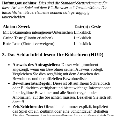
Haftungsausschluss:
Dies sind die Standard-Steuerelemente für
diese Art von Spiel auf dem PC-Browser mit Tastatur/Maus. Die
tatsächlichen Steuerelemente können sich geringfügig
unterscheiden.
Aktion / Zweck
Taste(n) / Geste
Mit Dokumenten interagieren/Untersuchen
Linksklick
Grüne Taste (Eintritt erlauben)
Linksklick
Rote Taste (Eintritt verweigern)
Linksklick
3. Das Schlachtfeld lesen: Ihr Bildschirm (HUD)
Ausweis des Antragstellers:
Dieser wird prominent
angezeigt, wenn ein Bewohner seinen Ausweis vorlegt.
Vergleichen Sie dies sorgfältig mit dem Aussehen des
Bewohners und der offiziellen Bewohnerliste.
Bewohnerliste/Regeln:
Diese ist oft auf Ihrem Schreibtisch
oder Bildschirm verfügbar und bietet wichtige Informationen
über legitime Bewohner und alle Sonderregeln oder
Anomalien, auf die Sie achten müssen. Beziehen Sie sich oft
darauf!
Zeit/Schichtende:
Obwohl nicht immer explizit, impliziert
das Spiel oft ein Zeitlimit oder eine Schichtdauer. Behalten
Sie den Zustrom der Antragsteller im Auge, während sich Ihre