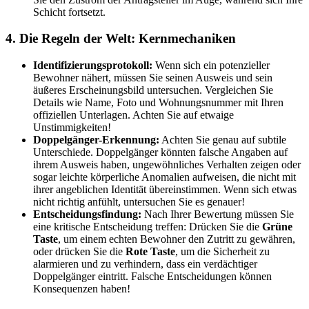
Schicht fortsetzt.
4. Die Regeln der Welt: Kernmechaniken
Identifizierungsprotokoll:
Wenn sich ein potenzieller
Bewohner nähert, müssen Sie seinen Ausweis und sein
äußeres Erscheinungsbild untersuchen. Vergleichen Sie
Details wie Name, Foto und Wohnungsnummer mit Ihren
offiziellen Unterlagen. Achten Sie auf etwaige
Unstimmigkeiten!
Doppelgänger-Erkennung:
Achten Sie genau auf subtile
Unterschiede. Doppelgänger könnten falsche Angaben auf
ihrem Ausweis haben, ungewöhnliches Verhalten zeigen oder
sogar leichte körperliche Anomalien aufweisen, die nicht mit
ihrer angeblichen Identität übereinstimmen. Wenn sich etwas
nicht richtig anfühlt, untersuchen Sie es genauer!
Entscheidungsfindung:
Nach Ihrer Bewertung müssen Sie
eine kritische Entscheidung treffen: Drücken Sie die
Grüne
Taste
, um einem echten Bewohner den Zutritt zu gewähren,
oder drücken Sie die
Rote Taste
, um die Sicherheit zu
alarmieren und zu verhindern, dass ein verdächtiger
Doppelgänger eintritt. Falsche Entscheidungen können
Konsequenzen haben!