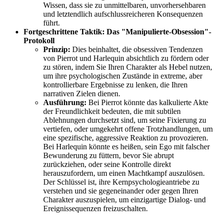
Wissen, dass sie zu unmittelbaren, unvorhersehbaren
und letztendlich aufschlussreicheren Konsequenzen
führt.
Fortgeschrittene Taktik: Das "Manipulierte-Obsession"-
Protokoll
Prinzip:
Dies beinhaltet, die obsessiven Tendenzen
von Pierrot und Harlequin absichtlich zu fördern oder
zu stören, indem Sie Ihren Charakter als Hebel nutzen,
um ihre psychologischen Zustände in extreme, aber
kontrollierbare Ergebnisse zu lenken, die Ihren
narrativen Zielen dienen.
Ausführung:
Bei Pierrot könnte das kalkulierte Akte
der Freundlichkeit bedeuten, die mit subtilen
Ablehnungen durchsetzt sind, um seine Fixierung zu
vertiefen, oder umgekehrt offene Trotzhandlungen, um
eine spezifische, aggressive Reaktion zu provozieren.
Bei Harlequin könnte es heißen, sein Ego mit falscher
Bewunderung zu füttern, bevor Sie abrupt
zurückziehen, oder seine Kontrolle direkt
herauszufordern, um einen Machtkampf auszulösen.
Der Schlüssel ist, ihre Kernpsychologieantriebe zu
verstehen und sie gegeneinander oder gegen Ihren
Charakter auszuspielen, um einzigartige Dialog- und
Ereignissequenzen freizuschalten.