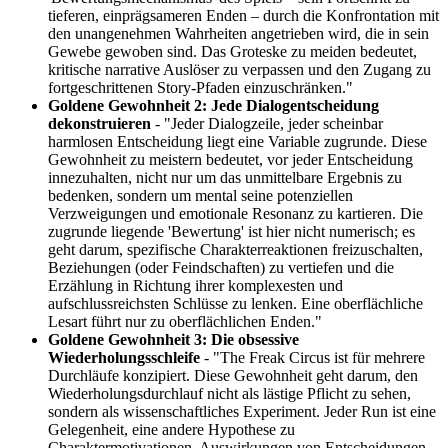
tieferen, einprägsameren Enden – durch die Konfrontation mit
den unangenehmen Wahrheiten angetrieben wird, die in sein
Gewebe gewoben sind. Das Groteske zu meiden bedeutet,
kritische narrative Auslöser zu verpassen und den Zugang zu
fortgeschrittenen Story-Pfaden einzuschränken."
Goldene Gewohnheit 2: Jede Dialogentscheidung
dekonstruieren
- "Jeder Dialogzeile, jeder scheinbar
harmlosen Entscheidung liegt eine Variable zugrunde. Diese
Gewohnheit zu meistern bedeutet, vor jeder Entscheidung
innezuhalten, nicht nur um das unmittelbare Ergebnis zu
bedenken, sondern um mental seine potenziellen
Verzweigungen und emotionale Resonanz zu kartieren. Die
zugrunde liegende 'Bewertung' ist hier nicht numerisch; es
geht darum, spezifische Charakterreaktionen freizuschalten,
Beziehungen (oder Feindschaften) zu vertiefen und die
Erzählung in Richtung ihrer komplexesten und
aufschlussreichsten Schlüsse zu lenken. Eine oberflächliche
Lesart führt nur zu oberflächlichen Enden."
Goldene Gewohnheit 3: Die obsessive
Wiederholungsschleife
- "The Freak Circus ist für mehrere
Durchläufe konzipiert. Diese Gewohnheit geht darum, den
Wiederholungsdurchlauf nicht als lästige Pflicht zu sehen,
sondern als wissenschaftliches Experiment. Jeder Run ist eine
Gelegenheit, eine andere Hypothese zu
Charaktermotivationen, Auswirkungen von Entscheidungen