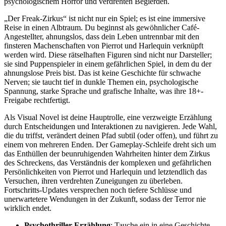
psychologischem Horror und verdrehten Begierden.
„Der Freak-Zirkus“ ist nicht nur ein Spiel; es ist eine immersive
Reise in einen Albtraum. Du beginnst als gewöhnlicher Café-
Angestellter, ahnungslos, dass dein Leben untrennbar mit den
finsteren Machenschaften von Pierrot und Harlequin verknüpft
werden wird. Diese rätselhaften Figuren sind nicht nur Darsteller;
sie sind Puppenspieler in einem gefährlichen Spiel, in dem du der
ahnungslose Preis bist. Das ist keine Geschichte für schwache
Nerven; sie taucht tief in dunkle Themen ein, psychologische
Spannung, starke Sprache und grafische Inhalte, was ihre 18+-
Freigabe rechtfertigt.
Als Visual Novel ist deine Hauptrolle, eine verzweigte Erzählung
durch Entscheidungen und Interaktionen zu navigieren. Jede Wahl,
die du triffst, verändert deinen Pfad subtil (oder offen), und führt zu
einem von mehreren Enden. Der Gameplay-Schleife dreht sich um
das Enthüllen der beunruhigenden Wahrheiten hinter dem Zirkus
des Schreckens, das Verständnis der komplexen und gefährlichen
Persönlichkeiten von Pierrot und Harlequin und letztendlich das
Versuchen, ihren verdrehten Zuneigungen zu überleben.
Fortschritts-Updates versprechen noch tiefere Schlüsse und
unerwartetere Wendungen in der Zukunft, sodass der Terror nie
wirklich endet.
Psychothriller-Erzählung
: Tauche ein in eine Geschichte