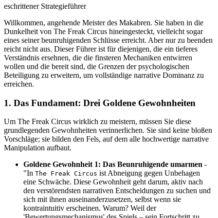
eschrittener Strategieführer
Willkommen, angehende Meister des Makabren. Sie haben in die
Dunkelheit von The Freak Circus hineingesteckt, vielleicht sogar
eines seiner beunruhigenden Schlüsse erreicht. Aber nur zu beenden
reicht nicht aus. Dieser Führer ist für diejenigen, die ein tieferes
Verständnis ersehnen, die die finsteren Mechaniken entwirren
wollen und die bereit sind, die Grenzen der psychologischen
Beteiligung zu erweitern, um vollständige narrative Dominanz zu
erreichen.
1. Das Fundament: Drei Goldene Gewohnheiten
Um The Freak Circus wirklich zu meistern, müssen Sie diese
grundlegenden Gewohnheiten verinnerlichen. Sie sind keine bloßen
Vorschläge; sie bilden den Fels, auf dem alle hochwertige narrative
Manipulation aufbaut.
Goldene Gewohnheit 1: Das Beunruhigende umarmen
-
"In
ist Abneigung gegen Unbehagen
The Freak Circus
eine Schwäche. Diese Gewohnheit geht darum, aktiv nach
den verstörendsten narrativen Entscheidungen zu suchen und
sich mit ihnen auseinanderzusetzen, selbst wenn sie
kontraintuitiv erscheinen. Warum? Weil der
'Bewertungsmechanismus' des Spiels – sein Fortschritt zu