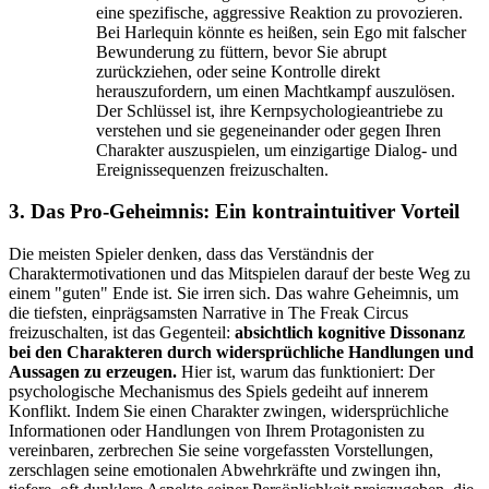
eine spezifische, aggressive Reaktion zu provozieren.
Bei Harlequin könnte es heißen, sein Ego mit falscher
Bewunderung zu füttern, bevor Sie abrupt
zurückziehen, oder seine Kontrolle direkt
herauszufordern, um einen Machtkampf auszulösen.
Der Schlüssel ist, ihre Kernpsychologieantriebe zu
verstehen und sie gegeneinander oder gegen Ihren
Charakter auszuspielen, um einzigartige Dialog- und
Ereignissequenzen freizuschalten.
3. Das Pro-Geheimnis: Ein kontraintuitiver Vorteil
Die meisten Spieler denken, dass das Verständnis der
Charaktermotivationen und das Mitspielen darauf der beste Weg zu
einem "guten" Ende ist. Sie irren sich. Das wahre Geheimnis, um
die tiefsten, einprägsamsten Narrative in The Freak Circus
freizuschalten, ist das Gegenteil:
absichtlich kognitive Dissonanz
bei den Charakteren durch widersprüchliche Handlungen und
Aussagen zu erzeugen.
Hier ist, warum das funktioniert: Der
psychologische Mechanismus des Spiels gedeiht auf innerem
Konflikt. Indem Sie einen Charakter zwingen, widersprüchliche
Informationen oder Handlungen von Ihrem Protagonisten zu
vereinbaren, zerbrechen Sie seine vorgefassten Vorstellungen,
zerschlagen seine emotionalen Abwehrkräfte und zwingen ihn,