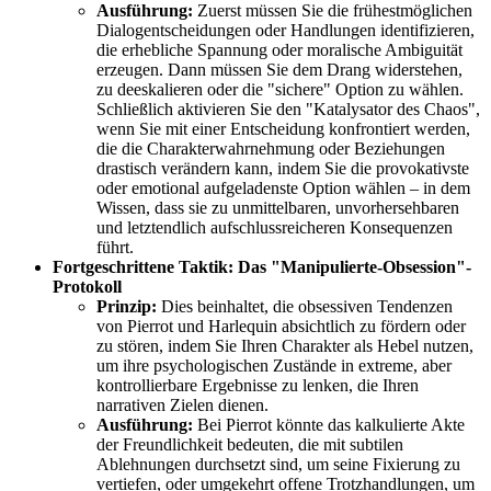
Ausführung:
Zuerst müssen Sie die frühestmöglichen
Dialogentscheidungen oder Handlungen identifizieren,
die erhebliche Spannung oder moralische Ambiguität
erzeugen. Dann müssen Sie dem Drang widerstehen,
zu deeskalieren oder die "sichere" Option zu wählen.
Schließlich aktivieren Sie den "Katalysator des Chaos",
wenn Sie mit einer Entscheidung konfrontiert werden,
die die Charakterwahrnehmung oder Beziehungen
drastisch verändern kann, indem Sie die provokativste
oder emotional aufgeladenste Option wählen – in dem
Wissen, dass sie zu unmittelbaren, unvorhersehbaren
und letztendlich aufschlussreicheren Konsequenzen
führt.
Fortgeschrittene Taktik: Das "Manipulierte-Obsession"-
Protokoll
Prinzip:
Dies beinhaltet, die obsessiven Tendenzen
von Pierrot und Harlequin absichtlich zu fördern oder
zu stören, indem Sie Ihren Charakter als Hebel nutzen,
um ihre psychologischen Zustände in extreme, aber
kontrollierbare Ergebnisse zu lenken, die Ihren
narrativen Zielen dienen.
Ausführung:
Bei Pierrot könnte das kalkulierte Akte
der Freundlichkeit bedeuten, die mit subtilen
Ablehnungen durchsetzt sind, um seine Fixierung zu
vertiefen, oder umgekehrt offene Trotzhandlungen, um