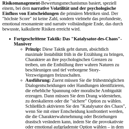
Risikomanagement
-Bewertungsmechanismus basiert, speziell
einem, bei dem
narrative Volatilität und der psychologische
Einfluss von Entscheidungen
die primären Metriken sind. Der
"höchste Score" ist keine Zahl, sondern vielmehr das profundeste,
emotional resonanteste und narrativ vollständigste Ende, das durch
bewusste, kalkulierte Risiken erreicht wird.
Fortgeschrittene Taktik: Das "Katalysator-des-Chaos"-
Manöver
Prinzip:
Diese Taktik geht darum, absichtlich
maximale Instabilität früh in die Erzählung zu bringen,
Charaktere an ihre psychologischen Grenzen zu
treiben, um die Enthüllung ihrer wahren Naturen zu
beschleunigen und tief verborgene Story-
Verzweigungen freizuschalten.
Ausführung:
Zuerst müssen Sie die frühestmöglichen
Dialogentscheidungen oder Handlungen identifizieren,
die erhebliche Spannung oder moralische Ambiguität
erzeugen. Dann müssen Sie dem Drang widerstehen,
zu deeskalieren oder die "sichere" Option zu wählen.
Schließlich aktivieren Sie den "Katalysator des Chaos",
wenn Sie mit einer Entscheidung konfrontiert werden,
die die Charakterwahrnehmung oder Beziehungen
drastisch verändern kann, indem Sie die provokativste
oder emotional aufgeladenste Option wählen – in dem