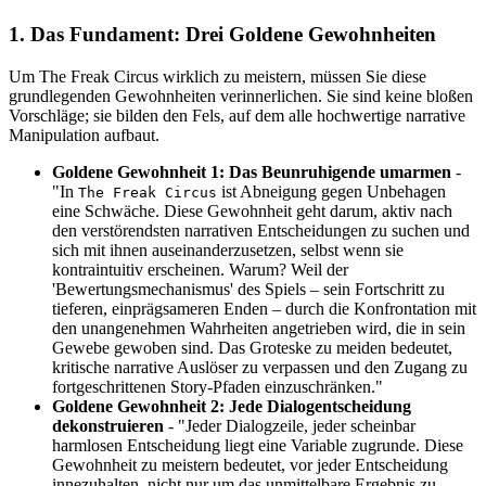
1. Das Fundament: Drei Goldene Gewohnheiten
Um The Freak Circus wirklich zu meistern, müssen Sie diese
grundlegenden Gewohnheiten verinnerlichen. Sie sind keine bloßen
Vorschläge; sie bilden den Fels, auf dem alle hochwertige narrative
Manipulation aufbaut.
Goldene Gewohnheit 1: Das Beunruhigende umarmen
-
"In
ist Abneigung gegen Unbehagen
The Freak Circus
eine Schwäche. Diese Gewohnheit geht darum, aktiv nach
den verstörendsten narrativen Entscheidungen zu suchen und
sich mit ihnen auseinanderzusetzen, selbst wenn sie
kontraintuitiv erscheinen. Warum? Weil der
'Bewertungsmechanismus' des Spiels – sein Fortschritt zu
tieferen, einprägsameren Enden – durch die Konfrontation mit
den unangenehmen Wahrheiten angetrieben wird, die in sein
Gewebe gewoben sind. Das Groteske zu meiden bedeutet,
kritische narrative Auslöser zu verpassen und den Zugang zu
fortgeschrittenen Story-Pfaden einzuschränken."
Goldene Gewohnheit 2: Jede Dialogentscheidung
dekonstruieren
- "Jeder Dialogzeile, jeder scheinbar
harmlosen Entscheidung liegt eine Variable zugrunde. Diese
Gewohnheit zu meistern bedeutet, vor jeder Entscheidung
innezuhalten, nicht nur um das unmittelbare Ergebnis zu