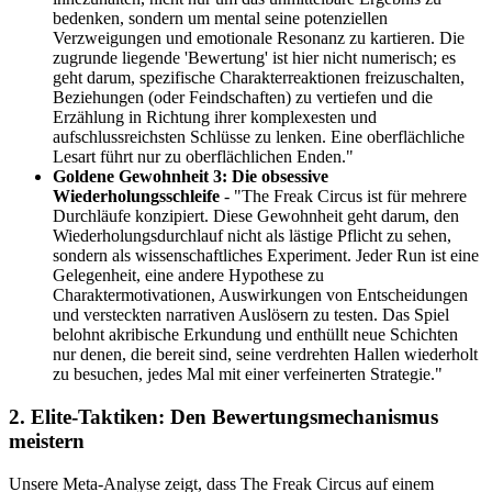
bedenken, sondern um mental seine potenziellen
Verzweigungen und emotionale Resonanz zu kartieren. Die
zugrunde liegende 'Bewertung' ist hier nicht numerisch; es
geht darum, spezifische Charakterreaktionen freizuschalten,
Beziehungen (oder Feindschaften) zu vertiefen und die
Erzählung in Richtung ihrer komplexesten und
aufschlussreichsten Schlüsse zu lenken. Eine oberflächliche
Lesart führt nur zu oberflächlichen Enden."
Goldene Gewohnheit 3: Die obsessive
Wiederholungsschleife
- "The Freak Circus ist für mehrere
Durchläufe konzipiert. Diese Gewohnheit geht darum, den
Wiederholungsdurchlauf nicht als lästige Pflicht zu sehen,
sondern als wissenschaftliches Experiment. Jeder Run ist eine
Gelegenheit, eine andere Hypothese zu
Charaktermotivationen, Auswirkungen von Entscheidungen
und versteckten narrativen Auslösern zu testen. Das Spiel
belohnt akribische Erkundung und enthüllt neue Schichten
nur denen, die bereit sind, seine verdrehten Hallen wiederholt
zu besuchen, jedes Mal mit einer verfeinerten Strategie."
2. Elite-Taktiken: Den Bewertungsmechanismus
meistern
Unsere Meta-Analyse zeigt, dass The Freak Circus auf einem