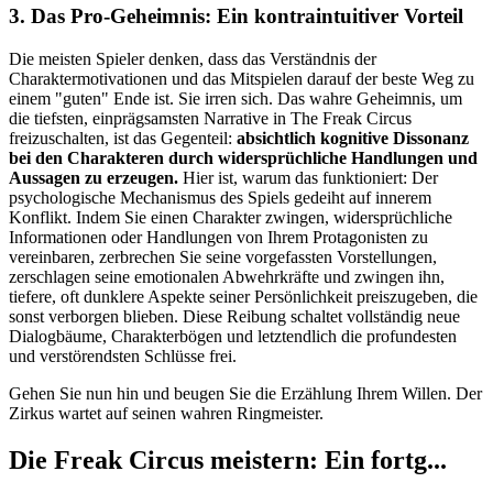
3. Das Pro-Geheimnis: Ein kontraintuitiver Vorteil
Die meisten Spieler denken, dass das Verständnis der
Charaktermotivationen und das Mitspielen darauf der beste Weg zu
einem "guten" Ende ist. Sie irren sich. Das wahre Geheimnis, um
die tiefsten, einprägsamsten Narrative in The Freak Circus
freizuschalten, ist das Gegenteil:
absichtlich kognitive Dissonanz
bei den Charakteren durch widersprüchliche Handlungen und
Aussagen zu erzeugen.
Hier ist, warum das funktioniert: Der
psychologische Mechanismus des Spiels gedeiht auf innerem
Konflikt. Indem Sie einen Charakter zwingen, widersprüchliche
Informationen oder Handlungen von Ihrem Protagonisten zu
vereinbaren, zerbrechen Sie seine vorgefassten Vorstellungen,
zerschlagen seine emotionalen Abwehrkräfte und zwingen ihn,
tiefere, oft dunklere Aspekte seiner Persönlichkeit preiszugeben, die
sonst verborgen blieben. Diese Reibung schaltet vollständig neue
Dialogbäume, Charakterbögen und letztendlich die profundesten
und verstörendsten Schlüsse frei.
Gehen Sie nun hin und beugen Sie die Erzählung Ihrem Willen. Der
Zirkus wartet auf seinen wahren Ringmeister.
Die Freak Circus meistern: Ein fortg...