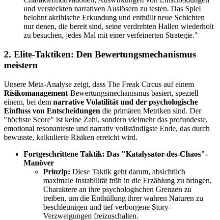
und versteckten narrativen Auslösern zu testen. Das Spiel
belohnt akribische Erkundung und enthüllt neue Schichten
nur denen, die bereit sind, seine verdrehten Hallen wiederholt
zu besuchen, jedes Mal mit einer verfeinerten Strategie."
2. Elite-Taktiken: Den Bewertungsmechanismus
meistern
Unsere Meta-Analyse zeigt, dass The Freak Circus auf einem
Risikomanagement
-Bewertungsmechanismus basiert, speziell
einem, bei dem
narrative Volatilität und der psychologische
Einfluss von Entscheidungen
die primären Metriken sind. Der
"höchste Score" ist keine Zahl, sondern vielmehr das profundeste,
emotional resonanteste und narrativ vollständigste Ende, das durch
bewusste, kalkulierte Risiken erreicht wird.
Fortgeschrittene Taktik: Das "Katalysator-des-Chaos"-
Manöver
Prinzip:
Diese Taktik geht darum, absichtlich
maximale Instabilität früh in die Erzählung zu bringen,
Charaktere an ihre psychologischen Grenzen zu
treiben, um die Enthüllung ihrer wahren Naturen zu
beschleunigen und tief verborgene Story-
Verzweigungen freizuschalten.