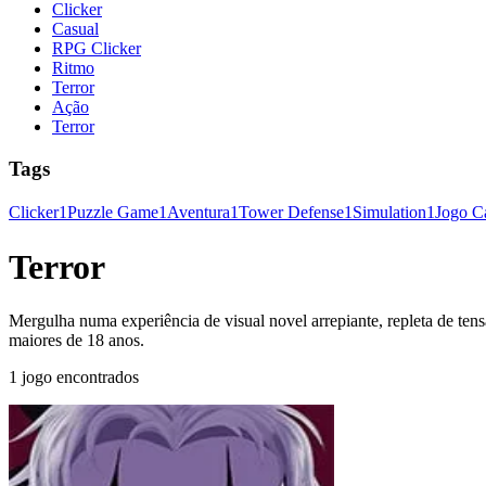
Clicker
Casual
RPG Clicker
Ritmo
Terror
Ação
Terror
Tags
Clicker
1
Puzzle Game
1
Aventura
1
Tower Defense
1
Simulation
1
Jogo C
Terror
Mergulha numa experiência de visual novel arrepiante, repleta de tens
maiores de 18 anos.
1 jogo encontrados