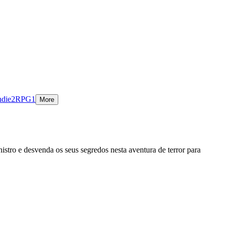
ndie
2
RPG
1
More
istro e desvenda os seus segredos nesta aventura de terror para