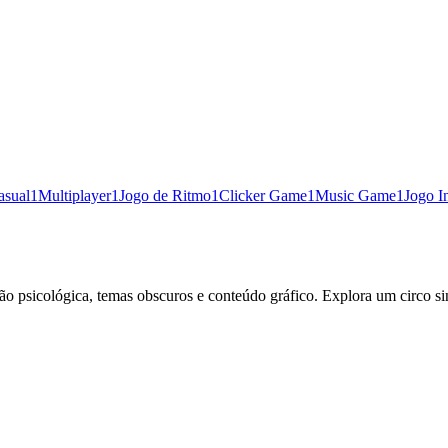
asual
1
Multiplayer
1
Jogo de Ritmo
1
Clicker Game
1
Music Game
1
Jogo I
ão psicológica, temas obscuros e conteúdo gráfico. Explora um circo sin