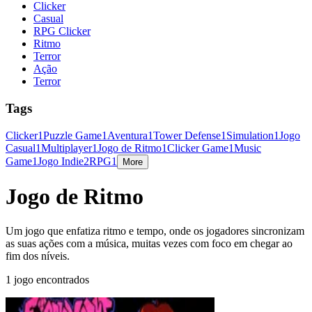
Clicker
Casual
RPG Clicker
Ritmo
Terror
Ação
Terror
Tags
Clicker
1
Puzzle Game
1
Aventura
1
Tower Defense
1
Simulation
1
Jogo
Casual
1
Multiplayer
1
Jogo de Ritmo
1
Clicker Game
1
Music
Game
1
Jogo Indie
2
RPG
1
More
Jogo de Ritmo
Um jogo que enfatiza ritmo e tempo, onde os jogadores sincronizam
as suas ações com a música, muitas vezes com foco em chegar ao
fim dos níveis.
1 jogo encontrados