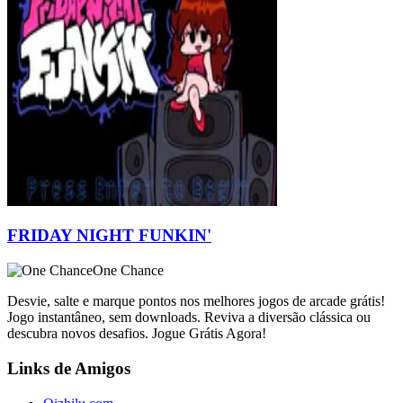
FRIDAY NIGHT FUNKIN'
One Chance
Desvie, salte e marque pontos nos melhores jogos de arcade grátis!
Jogo instantâneo, sem downloads. Reviva a diversão clássica ou
descubra novos desafios. Jogue Grátis Agora!
Links de Amigos