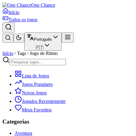
One Chance
Início
Todos os jogos
Português
🇵🇹
Início
Tags
Jogo de Ritmo
Lista de Jogos
Jogos Populares
Novos Jogos
Jogados Recentemente
Meus Favoritos
Categorias
Aventura