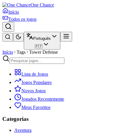
One Chance
Início
Todos os jogos
Português
🇵🇹
Início
Tags
Tower Defense
Lista de Jogos
Jogos Populares
Novos Jogos
Jogados Recentemente
Meus Favoritos
Categorias
Aventura