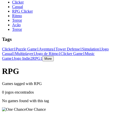
Clicker
Casual
RPG Clicker
Ritmo
Terror
Ação
Terror
Tags
Clicker
1
Puzzle Game
1
Aventura
1
Tower Defense
1
Simulation
1
Jogo
Casual
1
Multiplayer
1
Jogo de Ritmo
1
Clicker Game
1
Music
Game
1
Jogo Indie
2
RPG
1
More
RPG
Games tagged with RPG
0 jogos encontrados
No games found with this tag
One Chance