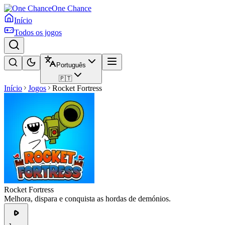
One Chance
Início
Todos os jogos
Português
🇵🇹
Início
Jogos
Rocket Fortress
Rocket Fortress
Melhora, dispara e conquista as hordas de demónios.