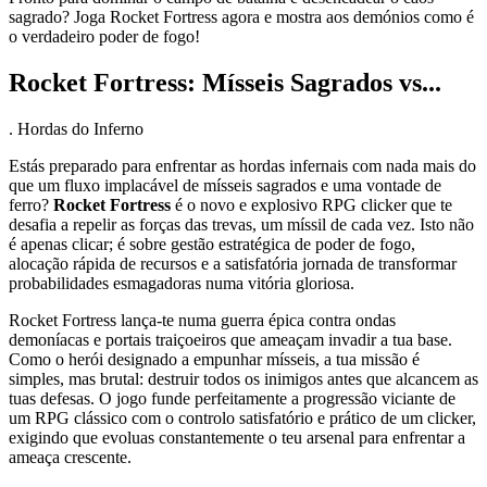
sagrado? Joga Rocket Fortress agora e mostra aos demónios como é
o verdadeiro poder de fogo!
Rocket Fortress: Mísseis Sagrados vs...
. Hordas do Inferno
Estás preparado para enfrentar as hordas infernais com nada mais do
que um fluxo implacável de mísseis sagrados e uma vontade de
ferro?
Rocket Fortress
é o novo e explosivo RPG clicker que te
desafia a repelir as forças das trevas, um míssil de cada vez. Isto não
é apenas clicar; é sobre gestão estratégica de poder de fogo,
alocação rápida de recursos e a satisfatória jornada de transformar
probabilidades esmagadoras numa vitória gloriosa.
Rocket Fortress lança-te numa guerra épica contra ondas
demoníacas e portais traiçoeiros que ameaçam invadir a tua base.
Como o herói designado a empunhar mísseis, a tua missão é
simples, mas brutal: destruir todos os inimigos antes que alcancem as
tuas defesas. O jogo funde perfeitamente a progressão viciante de
um RPG clássico com o controlo satisfatório e prático de um clicker,
exigindo que evoluas constantemente o teu arsenal para enfrentar a
ameaça crescente.