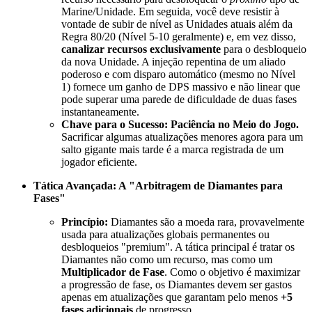
Marine/Unidade. Em seguida, você deve resistir à
vontade de subir de nível as Unidades atuais além da
Regra 80/20 (Nível 5-10 geralmente) e, em vez disso,
canalizar recursos exclusivamente
para o desbloqueio
da nova Unidade. A injeção repentina de um aliado
poderoso e com disparo automático (mesmo no Nível
1) fornece um ganho de DPS massivo e não linear que
pode superar uma parede de dificuldade de duas fases
instantaneamente.
Chave para o Sucesso:
Paciência no Meio do Jogo.
Sacrificar algumas atualizações menores agora para um
salto gigante mais tarde é a marca registrada de um
jogador eficiente.
Tática Avançada: A "Arbitragem de Diamantes para
Fases"
Princípio:
Diamantes são a moeda rara, provavelmente
usada para atualizações globais permanentes ou
desbloqueios "premium". A tática principal é tratar os
Diamantes não como um recurso, mas como um
Multiplicador de Fase
. Como o objetivo é maximizar
a progressão de fase, os Diamantes devem ser gastos
apenas em atualizações que garantam pelo menos
+5
fases adicionais
de progresso.