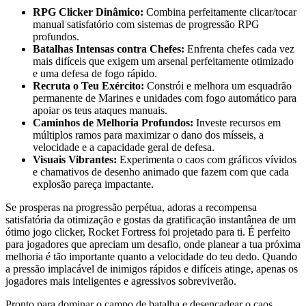
RPG Clicker Dinâmico:
Combina perfeitamente clicar/tocar
manual satisfatório com sistemas de progressão RPG
profundos.
Batalhas Intensas contra Chefes:
Enfrenta chefes cada vez
mais difíceis que exigem um arsenal perfeitamente otimizado
e uma defesa de fogo rápido.
Recruta o Teu Exército:
Constrói e melhora um esquadrão
permanente de Marines e unidades com fogo automático para
apoiar os teus ataques manuais.
Caminhos de Melhoria Profundos:
Investe recursos em
múltiplos ramos para maximizar o dano dos mísseis, a
velocidade e a capacidade geral de defesa.
Visuais Vibrantes:
Experimenta o caos com gráficos vívidos
e chamativos de desenho animado que fazem com que cada
explosão pareça impactante.
Se prosperas na progressão perpétua, adoras a recompensa
satisfatória da otimização e gostas da gratificação instantânea de um
ótimo jogo clicker, Rocket Fortress foi projetado para ti. É perfeito
para jogadores que apreciam um desafio, onde planear a tua próxima
melhoria é tão importante quanto a velocidade do teu dedo. Quando
a pressão implacável de inimigos rápidos e difíceis atinge, apenas os
jogadores mais inteligentes e agressivos sobreviverão.
Pronto para dominar o campo de batalha e desencadear o caos