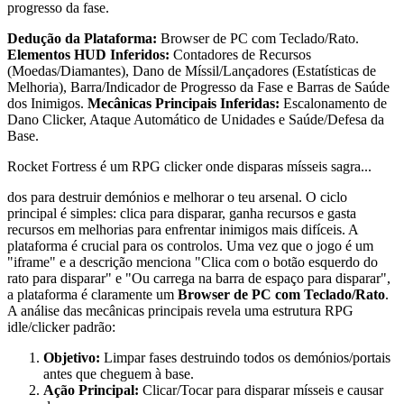
progresso da fase.
Dedução da Plataforma:
Browser de PC com Teclado/Rato.
Elementos HUD Inferidos:
Contadores de Recursos
(Moedas/Diamantes), Dano de Míssil/Lançadores (Estatísticas de
Melhoria), Barra/Indicador de Progresso da Fase e Barras de Saúde
dos Inimigos.
Mecânicas Principais Inferidas:
Escalonamento de
Dano Clicker, Ataque Automático de Unidades e Saúde/Defesa da
Base.
Rocket Fortress é um RPG clicker onde disparas mísseis sagra...
dos para destruir demónios e melhorar o teu arsenal. O ciclo
principal é simples: clica para disparar, ganha recursos e gasta
recursos em melhorias para enfrentar inimigos mais difíceis. A
plataforma é crucial para os controlos. Uma vez que o jogo é um
"iframe" e a descrição menciona "Clica com o botão esquerdo do
rato para disparar" e "Ou carrega na barra de espaço para disparar",
a plataforma é claramente um
Browser de PC com Teclado/Rato
.
A análise das mecânicas principais revela uma estrutura RPG
idle/clicker padrão:
Objetivo:
Limpar fases destruindo todos os demónios/portais
antes que cheguem à base.
Ação Principal:
Clicar/Tocar para disparar mísseis e causar