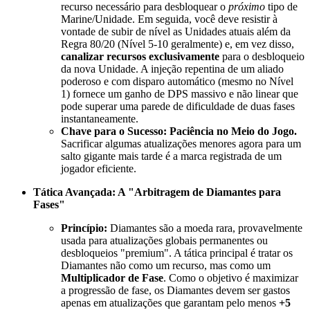
recurso necessário para desbloquear o
próximo
tipo de
Marine/Unidade. Em seguida, você deve resistir à
vontade de subir de nível as Unidades atuais além da
Regra 80/20 (Nível 5-10 geralmente) e, em vez disso,
canalizar recursos exclusivamente
para o desbloqueio
da nova Unidade. A injeção repentina de um aliado
poderoso e com disparo automático (mesmo no Nível
1) fornece um ganho de DPS massivo e não linear que
pode superar uma parede de dificuldade de duas fases
instantaneamente.
Chave para o Sucesso:
Paciência no Meio do Jogo.
Sacrificar algumas atualizações menores agora para um
salto gigante mais tarde é a marca registrada de um
jogador eficiente.
Tática Avançada: A "Arbitragem de Diamantes para
Fases"
Princípio:
Diamantes são a moeda rara, provavelmente
usada para atualizações globais permanentes ou
desbloqueios "premium". A tática principal é tratar os
Diamantes não como um recurso, mas como um
Multiplicador de Fase
. Como o objetivo é maximizar
a progressão de fase, os Diamantes devem ser gastos
apenas em atualizações que garantam pelo menos
+5