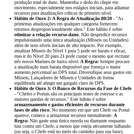
produção total de dano. Mantenha o dedo do clique em
movimento, especialmente nos estágios iniciais, para adiantar
recursos para atualizações críticas de primeiro nível.
Hábito de Ouro 2: A Regra de Atualização 80/20
- "As
primeiras atualizações em qualquer categoria fornecem
retornos desproporcionalmente altos." Este hábito é sobre
otimizar a relação recurso-dano
. Não desperdice recursos
impulsionando uma única atualização (Mísseis ou Unidades)
além de seus níveis iniciais de alto impacto. Por exemplo,
atualizar Mísseis do Nível 1 para 5 pode ser barato e eficaz,
mas ir do Nível 20 para 21 pode custar o mesmo que recrutar
três novos Marines de baixo nível.
A Regra:
Sempre procure
a atualização mais barata disponível que forneça o maior
aumento
percentual
ao DPS total. Diversifique seus gastos em
Mísseis, Lançadores de Mísseis e Unidades de forma
equilibrada até atingir um gargalo claro de DPS.
Hábito de Ouro 3: O Banco de Recursos da Fase de Chefe
- "Chefes e Portais são os principais testes de estresse e as
maiores quedas de recursos." Este hábito é sobre
armazenamento e gastos eficientes de recursos durante
fases de alto risco
. No momento em que um Chefe ou Portal
aparece, comece a armazenar recursos mentalmente.
A
Regra:
Não gaste uma única moeda ou diamante enquanto
luta contra um Chefe, a menos que esteja ativamente falhando
(ou seja, o Chefe está no meio do caminho para sua base).