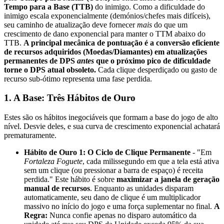
Tempo para a Base (TTB)
do inimigo. Como a dificuldade do
inimigo escala exponencialmente (demónios/chefes mais difíceis),
seu caminho de atualização deve fornecer
mais
do que um
crescimento de dano exponencial para manter o TTM abaixo do
TTB.
A principal mecânica de pontuação é a conversão eficiente
de recursos adquiridos (Moedas/Diamantes) em atualizações
permanentes de DPS
antes
que o próximo pico de dificuldade
torne o DPS atual obsoleto.
Cada clique desperdiçado ou gasto de
recurso sub-ótimo representa uma fase perdida.
1. A Base: Três Hábitos de Ouro
Estes são os hábitos inegociáveis que formam a base do jogo de alto
nível. Desvie deles, e sua curva de crescimento exponencial achatará
prematuramente.
Hábito de Ouro 1: O Ciclo de Clique Permanente
- "Em
Fortaleza Foguete
, cada milissegundo em que a tela está ativa
sem um clique (ou pressionar a barra de espaço) é receita
perdida." Este hábito é sobre
maximizar a janela de geração
manual de recursos
. Enquanto as unidades disparam
automaticamente, seu dano de clique é um multiplicador
massivo no início do jogo e uma força suplementar no final.
A
Regra:
Nunca confie apenas no disparo automático da