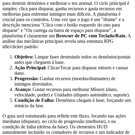
para destruir demónios e melhorar o teu arsenal. O ciclo principal é
simples: clica para disparar, ganha recursos e gasta recursos em
melhorias para enfrentar inimigos mais difíceis. A plataforma é
crucial para os controlos. Uma vez que o jogo é um "iframe" e a
descrição menciona "Clica com o botão esquerdo do rato para
disparar" e "Ou carrega na barra de espaço para disparar", a
plataforma é claramente um
Browser de PC com Teclado/Rato
. A
análise das mecânicas principais revela uma estrutura RPG
idle/clicker padrão:
Objetivo:
Limpar fases destruindo todos os demónios/portais
antes que cheguem à base.
Ação Principal:
Clicar/Tocar para disparar mísseis e causar
dano.
Progressão:
Ganhar recursos (moedas/diamantes) de
inimigos derrotados.
Avanço:
Gastar recursos para melhorar Mísseis (dano,
velocidade, poder) e Unidades (disparo automático, suporte).
Condição de Falha:
Demónios chegam à base, forçando um
reinício da fase.
O guia será estruturado para refletir este fluxo, focando nas ações
imediatas (disparar), no ciclo de progressão (melhorar), e na
condição de falha (defesa da base). Os elementos HUD
naturalmente incluirão os contadores de recursos e um indicador de