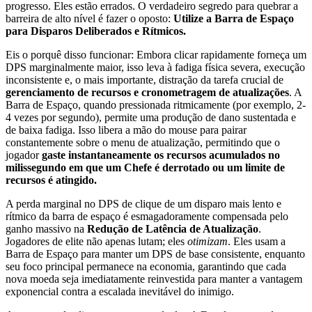
progresso. Eles estão errados. O verdadeiro segredo para quebrar a
barreira de alto nível é fazer o oposto:
Utilize a Barra de Espaço
para Disparos Deliberados e Rítmicos.
Eis o porquê disso funcionar: Embora clicar rapidamente forneça um
DPS marginalmente maior, isso leva à fadiga física severa, execução
inconsistente e, o mais importante, distração da tarefa crucial de
gerenciamento de recursos e cronometragem de atualizações
. A
Barra de Espaço, quando pressionada ritmicamente (por exemplo, 2-
4 vezes por segundo), permite uma produção de dano sustentada e
de baixa fadiga. Isso libera a mão do mouse para pairar
constantemente sobre o menu de atualização, permitindo que o
jogador
gaste instantaneamente os recursos acumulados no
milissegundo em que um Chefe é derrotado ou um limite de
recursos é atingido.
A perda marginal no DPS de clique de um disparo mais lento e
rítmico da barra de espaço é esmagadoramente compensada pelo
ganho massivo na
Redução de Latência de Atualização
.
Jogadores de elite não apenas lutam; eles
otimizam
. Eles usam a
Barra de Espaço para manter um DPS de base consistente, enquanto
seu foco principal permanece na economia, garantindo que cada
nova moeda seja imediatamente reinvestida para manter a vantagem
exponencial contra a escalada inevitável do inimigo.