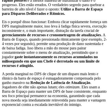
rápido possível
é a melhor maneira de maximizar o dano e o
progresso. Eles estão errados. O verdadeiro segredo para quebrar a
barreira de alto nível é fazer o oposto:
Utilize a Barra de Espaço
para Disparos Deliberados e Rítmicos.
Eis o porquê disso funcionar: Embora clicar rapidamente forneça um
DPS marginalmente maior, isso leva à fadiga física severa, execução
inconsistente e, o mais importante, distração da tarefa crucial de
gerenciamento de recursos e cronometragem de atualizações
. A
Barra de Espaço, quando pressionada ritmicamente (por exemplo, 2-
4 vezes por segundo), permite uma produção de dano sustentada e
de baixa fadiga. Isso libera a mão do mouse para pairar
constantemente sobre o menu de atualização, permitindo que o
jogador
gaste instantaneamente os recursos acumulados no
milissegundo em que um Chefe é derrotado ou um limite de
recursos é atingido.
A perda marginal no DPS de clique de um disparo mais lento e
rítmico da barra de espaço é esmagadoramente compensada pelo
ganho massivo na
Redução de Latência de Atualização
.
Jogadores de elite não apenas lutam; eles
otimizam
. Eles usam a
Barra de Espaço para manter um DPS de base consistente, enquanto
seu foco principal permanece na economia, garantindo que cada
nova moeda seja imediatamente reinvestida para manter a vantagem
exponencial contra a escalada inevitável do inimigo.