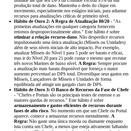
unidade até que seu DPS da Unidade exceda 95% da sua
produção total de dano. Mantenha o dedo do clique em
movimento, especialmente nos estágios iniciais, para adiantar
recursos para atualizações críticas de primeiro nível.
Hábito de Ouro 2: A Regra de Atualização 80/20
- "As
primeiras atualizações em qualquer categoria fornecem
retornos desproporcionalmente altos." Este hábito é sobre
otimizar a relação recurso-dano
. Não desperdice recursos
impulsionando uma única atualização (Mísseis ou Unidades)
além de seus níveis iniciais de alto impacto. Por exemplo,
atualizar Mísseis do Nível 1 para 5 pode ser barato e eficaz,
mas ir do Nível 20 para 21 pode custar o mesmo que recrutar
três novos Marines de baixo nível.
A Regra:
Sempre procure
a atualização mais barata disponível que forneça o maior
aumento
percentual
ao DPS total. Diversifique seus gastos em
Mísseis, Lançadores de Mísseis e Unidades de forma
equilibrada até atingir um gargalo claro de DPS.
Hábito de Ouro 3: O Banco de Recursos da Fase de Chefe
- "Chefes e Portais são os principais testes de estresse e as
maiores quedas de recursos." Este hábito é sobre
armazenamento e gastos eficientes de recursos durante
fases de alto risco
. No momento em que um Chefe ou Portal
aparece, comece a armazenar recursos mentalmente.
A
Regra:
Não gaste uma única moeda ou diamante enquanto
luta contra um Chefe, a menos que esteja ativamente falhando