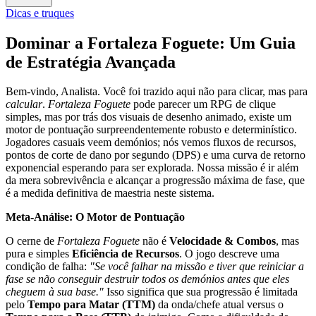
Dicas e truques
Dominar a Fortaleza Foguete: Um Guia
de Estratégia Avançada
Bem-vindo, Analista. Você foi trazido aqui não para clicar, mas para
calcular
.
Fortaleza Foguete
pode parecer um RPG de clique
simples, mas por trás dos visuais de desenho animado, existe um
motor de pontuação surpreendentemente robusto e determinístico.
Jogadores casuais veem demónios; nós vemos fluxos de recursos,
pontos de corte de dano por segundo (DPS) e uma curva de retorno
exponencial esperando para ser explorada. Nossa missão é ir além
da mera sobrevivência e alcançar a progressão máxima de fase, que
é a medida definitiva de maestria neste sistema.
Meta-Análise: O Motor de Pontuação
O cerne de
Fortaleza Foguete
não é
Velocidade & Combos
, mas
pura e simples
Eficiência de Recursos
. O jogo descreve uma
condição de falha:
"Se você falhar na missão e tiver que reiniciar a
fase se não conseguir destruir todos os demónios antes que eles
cheguem à sua base."
Isso significa que sua progressão é limitada
pelo
Tempo para Matar (TTM)
da onda/chefe atual versus o