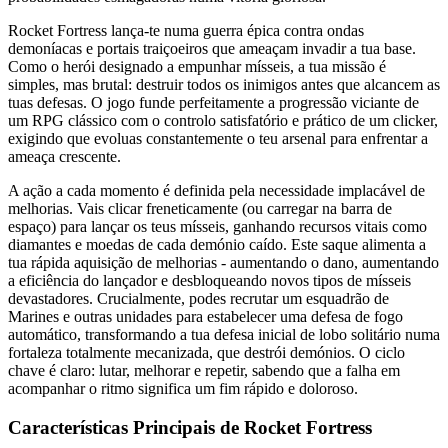
Rocket Fortress lança-te numa guerra épica contra ondas
demoníacas e portais traiçoeiros que ameaçam invadir a tua base.
Como o herói designado a empunhar mísseis, a tua missão é
simples, mas brutal: destruir todos os inimigos antes que alcancem as
tuas defesas. O jogo funde perfeitamente a progressão viciante de
um RPG clássico com o controlo satisfatório e prático de um clicker,
exigindo que evoluas constantemente o teu arsenal para enfrentar a
ameaça crescente.
A ação a cada momento é definida pela necessidade implacável de
melhorias. Vais clicar freneticamente (ou carregar na barra de
espaço) para lançar os teus mísseis, ganhando recursos vitais como
diamantes e moedas de cada demónio caído. Este saque alimenta a
tua rápida aquisição de melhorias - aumentando o dano, aumentando
a eficiência do lançador e desbloqueando novos tipos de mísseis
devastadores. Crucialmente, podes recrutar um esquadrão de
Marines e outras unidades para estabelecer uma defesa de fogo
automático, transformando a tua defesa inicial de lobo solitário numa
fortaleza totalmente mecanizada, que destrói demónios. O ciclo
chave é claro: lutar, melhorar e repetir, sabendo que a falha em
acompanhar o ritmo significa um fim rápido e doloroso.
Características Principais de Rocket Fortress