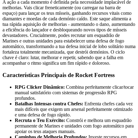
A ação a cada momento é definida pela necessidade implacável de
melhorias. Vais clicar freneticamente (ou carregar na barra de
espaço) para lançar os teus mísseis, ganhando recursos vitais como
diamantes e moedas de cada demónio caído. Este saque alimenta a
tua rápida aquisição de melhorias - aumentando o dano, aumentando
a eficiência do lançador e desbloqueando novos tipos de mísseis
devastadores. Crucialmente, podes recrutar um esquadrão de
Marines e outras unidades para estabelecer uma defesa de fogo
automático, transformando a tua defesa inicial de lobo solitário numa
fortaleza totalmente mecanizada, que destrói demónios. O ciclo
chave é claro: lutar, melhorar e repetir, sabendo que a falha em
acompanhar o ritmo significa um fim rápido e doloroso.
Características Principais de Rocket Fortress
RPG Clicker Dinâmico:
Combina perfeitamente clicar/tocar
manual satisfatório com sistemas de progressão RPG
profundos.
Batalhas Intensas contra Chefes:
Enfrenta chefes cada vez
mais difíceis que exigem um arsenal perfeitamente otimizado
e uma defesa de fogo rápido.
Recruta o Teu Exército:
Constrói e melhora um esquadrão
permanente de Marines e unidades com fogo automático para
apoiar os teus ataques manuais.
Caminhos de Melhoria Profundos:
Investe recursos em