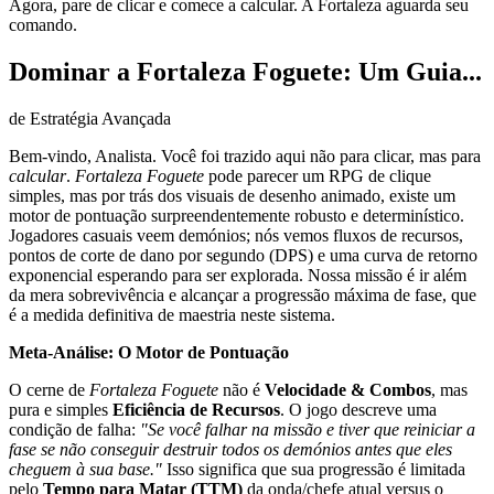
Agora, pare de clicar e comece a calcular. A Fortaleza aguarda seu
comando.
Dominar a Fortaleza Foguete: Um Guia...
de Estratégia Avançada
Bem-vindo, Analista. Você foi trazido aqui não para clicar, mas para
calcular
.
Fortaleza Foguete
pode parecer um RPG de clique
simples, mas por trás dos visuais de desenho animado, existe um
motor de pontuação surpreendentemente robusto e determinístico.
Jogadores casuais veem demónios; nós vemos fluxos de recursos,
pontos de corte de dano por segundo (DPS) e uma curva de retorno
exponencial esperando para ser explorada. Nossa missão é ir além
da mera sobrevivência e alcançar a progressão máxima de fase, que
é a medida definitiva de maestria neste sistema.
Meta-Análise: O Motor de Pontuação
O cerne de
Fortaleza Foguete
não é
Velocidade & Combos
, mas
pura e simples
Eficiência de Recursos
. O jogo descreve uma
condição de falha:
"Se você falhar na missão e tiver que reiniciar a
fase se não conseguir destruir todos os demónios antes que eles
cheguem à sua base."
Isso significa que sua progressão é limitada
pelo
Tempo para Matar (TTM)
da onda/chefe atual versus o