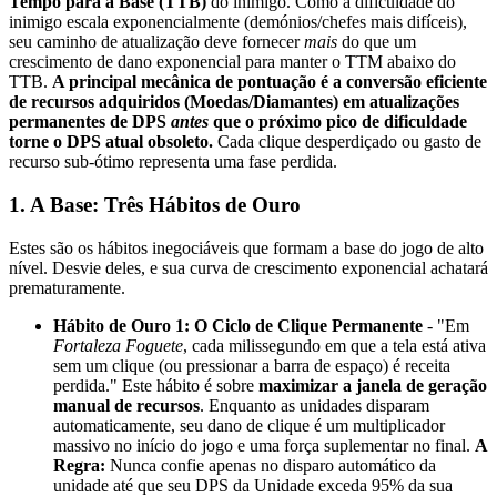
Tempo para a Base (TTB)
do inimigo. Como a dificuldade do
inimigo escala exponencialmente (demónios/chefes mais difíceis),
seu caminho de atualização deve fornecer
mais
do que um
crescimento de dano exponencial para manter o TTM abaixo do
TTB.
A principal mecânica de pontuação é a conversão eficiente
de recursos adquiridos (Moedas/Diamantes) em atualizações
permanentes de DPS
antes
que o próximo pico de dificuldade
torne o DPS atual obsoleto.
Cada clique desperdiçado ou gasto de
recurso sub-ótimo representa uma fase perdida.
1. A Base: Três Hábitos de Ouro
Estes são os hábitos inegociáveis que formam a base do jogo de alto
nível. Desvie deles, e sua curva de crescimento exponencial achatará
prematuramente.
Hábito de Ouro 1: O Ciclo de Clique Permanente
- "Em
Fortaleza Foguete
, cada milissegundo em que a tela está ativa
sem um clique (ou pressionar a barra de espaço) é receita
perdida." Este hábito é sobre
maximizar a janela de geração
manual de recursos
. Enquanto as unidades disparam
automaticamente, seu dano de clique é um multiplicador
massivo no início do jogo e uma força suplementar no final.
A
Regra:
Nunca confie apenas no disparo automático da
unidade até que seu DPS da Unidade exceda 95% da sua