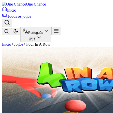
One Chance
Início
Todos os jogos
Português
🇵🇹
Início
Jogos
Four In A Row