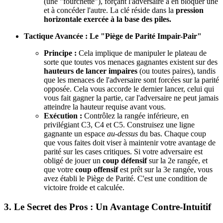
(une "fourchette"), forçant l'adversaire à en bloquer une
et à concéder l'autre. La clé réside dans la
pression
horizontale exercée à la base des piles.
Tactique Avancée : Le "Piège de Parité Impair-Pair"
Principe :
Cela implique de manipuler le plateau de
sorte que toutes vos menaces gagnantes existent sur des
hauteurs de lancer impaires
(ou toutes paires), tandis
que les menaces de l'adversaire sont forcées sur la parité
opposée. Cela vous accorde le dernier lancer, celui qui
vous fait gagner la partie, car l'adversaire ne peut jamais
atteindre la hauteur requise avant vous.
Exécution :
Contrôlez la rangée inférieure, en
privilégiant C3, C4 et C5. Construisez une ligne
gagnante un espace
au-dessus
du bas. Chaque coup
que vous faites doit viser à maintenir votre avantage de
parité sur les cases critiques. Si votre adversaire est
obligé de jouer un
coup défensif
sur la 2e rangée, et
que votre
coup offensif
est prêt sur la 3e rangée, vous
avez établi le Piège de Parité. C'est une condition de
victoire froide et calculée.
3. Le Secret des Pros : Un Avantage Contre-Intuitif