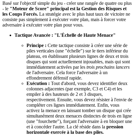
Basé sur l'objectif simple du jeu - créer une rangée de quatre ou plus
- le
"Moteur de Score" principal est la Gestion des Risques et
les Coups Forcés.
La stratégie avec le plus haut taux de victoire ne
consiste pas simplement à exécuter
votre
plan, mais à forcer votre
adversaire à exécuter
votre
plan pour vous.
Tactique Avancée : "L'Échelle de Haute Menace"
Principe :
Cette tactique consiste à créer une série de
piles verticales (une "échelle") sur le tiers inférieur du
plateau, en établissant plusieurs lignes de deux et trois
disques qui sont actuellement injouables, mais qui sont
immédiatement activées par les
trois prochains lancers
de l'adversaire. Cela force l'adversaire à un
effondrement défensif rapide.
Exécution :
Tout d'abord, vous devez identifier deux
colonnes adjacentes (par exemple, C3 et C4) et les
empiler à des hauteurs de 2 et 3 disques,
respectivement. Ensuite, vous devez résister à l'envie de
compléter ces lignes immédiatement. Enfin, vous
activez la menace en laissant tomber un disque qui crée
simultanément deux menaces distinctes de trois en ligne
(une "fourchette"), forçant l'adversaire à en bloquer une
et à concéder l'autre. La clé réside dans la
pression
horizontale exercée à la base des piles.