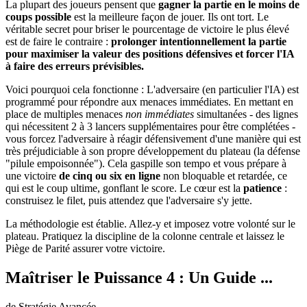
La plupart des joueurs pensent que
gagner la partie en le moins de
coups possible
est la meilleure façon de jouer. Ils ont tort. Le
véritable secret pour briser le pourcentage de victoire le plus élevé
est de faire le contraire :
prolonger intentionnellement la partie
pour maximiser la valeur des positions défensives et forcer l'IA
à faire des erreurs prévisibles.
Voici pourquoi cela fonctionne : L'adversaire (en particulier l'IA) est
programmé pour répondre aux menaces immédiates. En mettant en
place de multiples menaces
non immédiates
simultanées - des lignes
qui nécessitent 2 à 3 lancers supplémentaires pour être complétées -
vous forcez l'adversaire à réagir défensivement d'une manière qui est
très préjudiciable à son propre développement du plateau (la défense
"pilule empoisonnée"). Cela gaspille son tempo et vous prépare à
une victoire
de cinq ou six en ligne
non bloquable et retardée, ce
qui est le coup ultime, gonflant le score. Le cœur est la
patience
:
construisez le filet, puis attendez que l'adversaire s'y jette.
La méthodologie est établie. Allez-y et imposez votre volonté sur le
plateau. Pratiquez la discipline de la colonne centrale et laissez le
Piège de Parité assurer votre victoire.
Maîtriser le Puissance 4 : Un Guide ...
de Stratégie Avancée