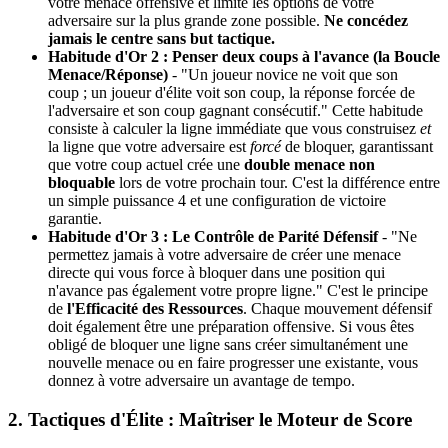
votre menace offensive et limite les options de votre
adversaire sur la plus grande zone possible.
Ne concédez
jamais le centre sans but tactique.
Habitude d'Or 2 : Penser deux coups à l'avance (la Boucle
Menace/Réponse)
- "Un joueur novice ne voit que son
coup ; un joueur d'élite voit son coup, la réponse forcée de
l'adversaire et son coup gagnant consécutif." Cette habitude
consiste à calculer la ligne immédiate que vous construisez
et
la ligne que votre adversaire est
forcé
de bloquer, garantissant
que votre coup actuel crée une
double menace non
bloquable
lors de votre prochain tour. C'est la différence entre
un simple puissance 4 et une configuration de victoire
garantie.
Habitude d'Or 3 : Le Contrôle de Parité Défensif
- "Ne
permettez jamais à votre adversaire de créer une menace
directe qui vous force à bloquer dans une position qui
n'avance pas également votre propre ligne." C'est le principe
de
l'Efficacité des Ressources
. Chaque mouvement défensif
doit également être une préparation offensive. Si vous êtes
obligé de bloquer une ligne sans créer simultanément une
nouvelle menace ou en faire progresser une existante, vous
donnez à votre adversaire un avantage de tempo.
2. Tactiques d'Élite : Maîtriser le Moteur de Score