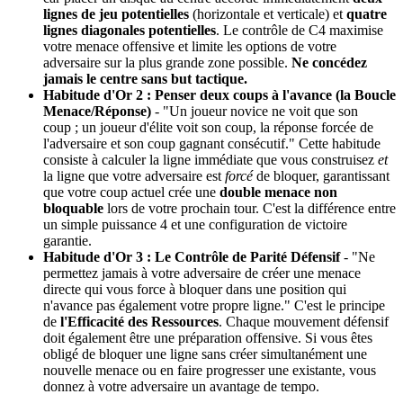
lignes de jeu potentielles
(horizontale et verticale) et
quatre
lignes diagonales potentielles
. Le contrôle de C4 maximise
votre menace offensive et limite les options de votre
adversaire sur la plus grande zone possible.
Ne concédez
jamais le centre sans but tactique.
Habitude d'Or 2 : Penser deux coups à l'avance (la Boucle
Menace/Réponse)
- "Un joueur novice ne voit que son
coup ; un joueur d'élite voit son coup, la réponse forcée de
l'adversaire et son coup gagnant consécutif." Cette habitude
consiste à calculer la ligne immédiate que vous construisez
et
la ligne que votre adversaire est
forcé
de bloquer, garantissant
que votre coup actuel crée une
double menace non
bloquable
lors de votre prochain tour. C'est la différence entre
un simple puissance 4 et une configuration de victoire
garantie.
Habitude d'Or 3 : Le Contrôle de Parité Défensif
- "Ne
permettez jamais à votre adversaire de créer une menace
directe qui vous force à bloquer dans une position qui
n'avance pas également votre propre ligne." C'est le principe
de
l'Efficacité des Ressources
. Chaque mouvement défensif
doit également être une préparation offensive. Si vous êtes
obligé de bloquer une ligne sans créer simultanément une
nouvelle menace ou en faire progresser une existante, vous
donnez à votre adversaire un avantage de tempo.