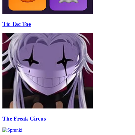
Tic Tac Toe
The Freak Circus