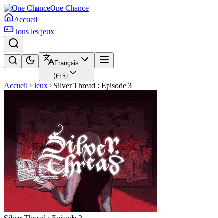
One Chance
Accueil
Tous les jeux
Français
🇫🇷
Accueil
Jeux
Silver Thread : Episode 3
Silver Thread : Episode 3