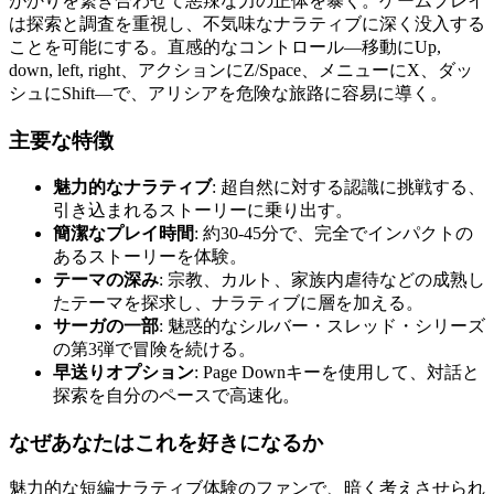
がかりを繋ぎ合わせて悪辣な力の正体を暴く。ゲームプレイ
は探索と調査を重視し、不気味なナラティブに深く没入する
ことを可能にする。直感的なコントロール—移動にUp,
down, left, right、アクションにZ/Space、メニューにX、ダッ
シュにShift—で、アリシアを危険な旅路に容易に導く。
主要な特徴
魅力的なナラティブ
: 超自然に対する認識に挑戦する、
引き込まれるストーリーに乗り出す。
簡潔なプレイ時間
: 約30-45分で、完全でインパクトの
あるストーリーを体験。
テーマの深み
: 宗教、カルト、家族内虐待などの成熟し
たテーマを探求し、ナラティブに層を加える。
サーガの一部
: 魅惑的なシルバー・スレッド・シリーズ
の第3弾で冒険を続ける。
早送りオプション
: Page Downキーを使用して、対話と
探索を自分のペースで高速化。
なぜあなたはこれを好きになるか
魅力的な短編ナラティブ体験のファンで、暗く考えさせられ