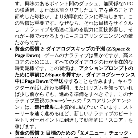
す。興味のあるポイント間のダッシュ、無関係なNPC
の横通過、または以前クリアしたエリアを通ることで
節約した毎秒が、より効率的なランに寄与します。こ
の習慣は重要です。なぜなら、それは目標をサイクル
し、ナラティブを迅速に進める能力に直接影響し、そ
れが – 後でわかるように – スコアリングエンジンの鍵
だからです。
黄金の習慣 2: ダイアログスキップの予測 (Z/Space &
Page Down)
- ゲームのナラティブは豊かですが、高ス
コアのためには、すべてのダイアログの行が潜在的な
時間泥棒です。この習慣は、
アクションプロンプトの
ために事前にZ/Spaceを押すか、ダイアログシーケンス
中にPage Downで早送りする
ことを含みます。キャラ
クターが話し終わる瞬間、またはリズムを知っていれ
ば少し前からでも、進める準備をすべきです。このナ
ラティブ重視の
iframe
ゲームの「スコアリングエンジ
ン」は、
進行速度
に本質的に結びついています。スト
ーリーを速く進めるほど、新しいナラティブのビート
やトリガーポイントに到達して効率的に「スコア」を
稼げます。
黄金の習慣 3: 目標のための「Xメニュー」チェック
-