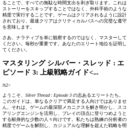
ることで、すべての無駄な時間支出を剥ぎ取ります。これは
ストーリーをスキップすることではなく、外科手術のような
精度で実行することです。ゲームはクリアされるように設計
されており、最速クリアはクリティカルパスへの完璧な遵守
を意味します。
さあ、ナラティブを単に観察するのではなく、マスターして
ください。毎秒が重要です。あなたのエリート地位を証明し
てください。
マスタリング シルバー・スレッド : エ
ピソード 3: 上級戦略ガイド<...
/h2>
ようこそ、
Silver Thread : Episode 3
の志あるエリートたち。
このガイドは、単なるクリアで満足する人向けではありませ
ん。それは、ゲームの最深部メカニクスを解き明かし、スコ
アリングエンジンを活用し、プレイの頂点に登りつめようと
する献身的な少数の人々向けです。私たちは熟練の分析者の
精度でゲームを解剖し、カジュアルな理解を超えた戦略を明