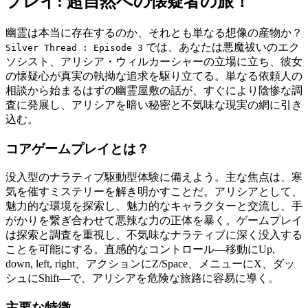
プレイ: 超自然への懐疑者の旅！
幽霊は本当に存在するのか、それとも単なる想像の産物か？
では、あなたは悪魔祓いのエク
Silver Thread : Episode 3
ソシスト、アリシア・ウィルカーシャーの立場に立ち、彼女
の懐疑心が真実の執拗な追求を駆り立てる。単なる依頼人の
相談から始まるはずの幽霊屋敷の話が、すぐにより陰惨な調
査に発展し、アリシアを暗い秘密と不気味な現実の網に引き
込む。
コアゲームプレイとは？
没入型のナラティブ駆動型体験に備えよう。主な焦点は、寒
気を催すミステリーを解き明かすことだ。アリシアとして、
魅力的な環境を探索し、魅力的なキャラクターと交流し、手
がかりを繋ぎ合わせて悪辣な力の正体を暴く。ゲームプレイ
は探索と調査を重視し、不気味なナラティブに深く没入する
ことを可能にする。直感的なコントロール—移動にUp,
down, left, right、アクションにZ/Space、メニューにX、ダッ
シュにShift—で、アリシアを危険な旅路に容易に導く。
主要な特徴