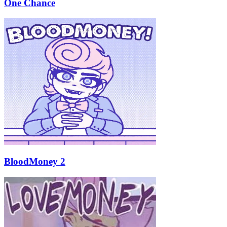
One Chance
BloodMoney 2