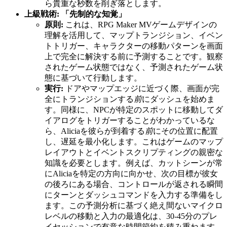
ら貴重な秒数を削ぎ落とします。
上級戦術: 「先制的な知覚」
原則:
これは、RPG Maker MVゲームデザインの
理解を活用して、マップトランジション、イベン
トトリガー、キャラクターの移動パターンを画面
上で完全に解決する前に予測することです。観察
されたゲーム状態ではなく、予測されたゲーム状
態に基づいて行動します。
実行:
ドアやマップエッジに近づく際、画面が完
全にトランジションする
前
にダッシュを始めま
す。同様に、NPCが特定のスポットに移動してダ
イアログをトリガーすることがわかっているな
ら、Aliciaを彼らが到着する
前
にその位置に配置
し、遅延を最小化します。これはゲームのマップ
レイアウトとイベントスクリプティングの親密な
知識を必要とします。例えば、カットシーンが常
にAliciaを特定の方向に向かせ、次の目標が彼女
の後ろにある場合、コントロールが返される瞬間
にターンとダッシュコマンドを入力する準備をし
ます。この予測分析に基づく絶え間ないマイクロ
レベルの移動と入力の最適化は、30-45分のプレ
イセッションで有意な時間節約を積み重ねます。