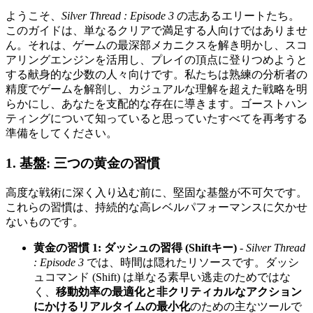
ようこそ、
Silver Thread : Episode 3
の志あるエリートたち。
このガイドは、単なるクリアで満足する人向けではありませ
ん。それは、ゲームの最深部メカニクスを解き明かし、スコ
アリングエンジンを活用し、プレイの頂点に登りつめようと
する献身的な少数の人々向けです。私たちは熟練の分析者の
精度でゲームを解剖し、カジュアルな理解を超えた戦略を明
らかにし、あなたを支配的な存在に導きます。ゴーストハン
ティングについて知っていると思っていたすべてを再考する
準備をしてください。
1. 基盤: 三つの黄金の習慣
高度な戦術に深く入り込む前に、堅固な基盤が不可欠です。
これらの習慣は、持続的な高レベルパフォーマンスに欠かせ
ないものです。
黄金の習慣 1: ダッシュの習得 (Shiftキー)
-
Silver Thread
: Episode 3
では、時間は隠れたリソースです。ダッシ
ュコマンド (Shift) は単なる素早い逃走のためではな
く、
移動効率の最適化と非クリティカルなアクション
にかけるリアルタイムの最小化
のための主なツールで