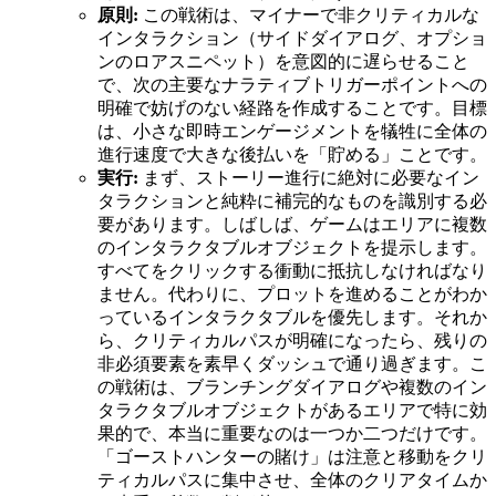
原則:
この戦術は、マイナーで非クリティカルな
インタラクション（サイドダイアログ、オプショ
ンのロアスニペット）を意図的に遅らせること
で、次の主要なナラティブトリガーポイントへの
明確で妨げのない経路を作成することです。目標
は、小さな即時エンゲージメントを犠牲に全体の
進行速度で大きな後払いを「貯める」ことです。
実行:
まず、ストーリー進行に絶対に必要なイン
タラクションと純粋に補完的なものを識別する必
要があります。しばしば、ゲームはエリアに複数
のインタラクタブルオブジェクトを提示します。
すべてをクリックする衝動に抵抗しなければなり
ません。代わりに、プロットを進めることがわか
っているインタラクタブルを優先します。それか
ら、クリティカルパスが明確になったら、残りの
非必須要素を素早くダッシュで通り過ぎます。こ
の戦術は、ブランチングダイアログや複数のイン
タラクタブルオブジェクトがあるエリアで特に効
果的で、本当に重要なのは一つか二つだけです。
「ゴーストハンターの賭け」は注意と移動をクリ
ティカルパスに集中させ、全体のクリアタイムか