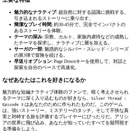
魅力的なナラティブ
: 超自然に対する認識に挑戦する、
引き込まれるストーリーに乗り出す。
簡潔なプレイ時間
: 約30-45分で、完全でインパクトの
あるストーリーを体験。
テーマの深み
: 宗教、カルト、家族内虐待などの成熟し
たテーマを探求し、ナラティブに層を加える。
サーガの一部
: 魅惑的なシルバー・スレッド・シリーズ
の第3弾で冒険を続ける。
早送りオプション
: Page Downキーを使用して、対話と
探索を自分のペースで高速化。
なぜあなたはこれを好きになるか
魅力的な短編ナラティブ体験のファンで、暗く考えさせられ
るテーマに深く入り込むものが好きなら、
Silver Thread :
はあなたのために作られたものだ。このゲーム
Episode 3
は、強いストーリー、ミステリーのタッチ、そして不快な真
実と対峙する旅を評価するプレイヤーにぴったりだ。アリシ
アの世界に飛び込み、あなたが知っていたすべてを疑問視す
る準備をしよう。