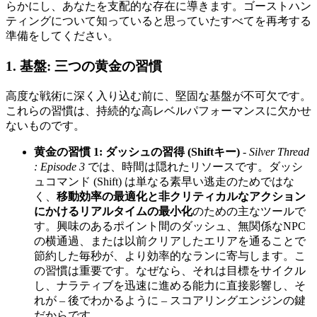
らかにし、あなたを支配的な存在に導きます。ゴーストハン
ティングについて知っていると思っていたすべてを再考する
準備をしてください。
1. 基盤: 三つの黄金の習慣
高度な戦術に深く入り込む前に、堅固な基盤が不可欠です。
これらの習慣は、持続的な高レベルパフォーマンスに欠かせ
ないものです。
黄金の習慣 1: ダッシュの習得 (Shiftキー)
-
Silver Thread
: Episode 3
では、時間は隠れたリソースです。ダッシ
ュコマンド (Shift) は単なる素早い逃走のためではな
く、
移動効率の最適化と非クリティカルなアクション
にかけるリアルタイムの最小化
のための主なツールで
す。興味のあるポイント間のダッシュ、無関係なNPC
の横通過、または以前クリアしたエリアを通ることで
節約した毎秒が、より効率的なランに寄与します。こ
の習慣は重要です。なぜなら、それは目標をサイクル
し、ナラティブを迅速に進める能力に直接影響し、そ
れが – 後でわかるように – スコアリングエンジンの鍵
だからです。