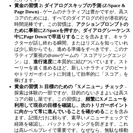
黄金の習慣 2: ダイアログスキップの予測 (Z/Space &
Page Down)
- ゲームのナラティブは豊かですが、高ス
コアのためには、すべてのダイアログの行が潜在的な
時間泥棒です。この習慣は、
アクションプロンプトの
ために事前にZ/Spaceを押すか、ダイアログシーケンス
中にPage Downで早送りする
ことを含みます。キャラ
クターが話し終わる瞬間、またはリズムを知っていれ
ば少し前からでも、進める準備をすべきです。このナ
ラティブ重視の
iframe
ゲームの「スコアリングエンジ
ン」は、
進行速度
に本質的に結びついています。スト
ーリーを速く進めるほど、新しいナラティブのビート
やトリガーポイントに到達して効率的に「スコア」を
稼げます。
黄金の習慣 3: 目標のための「Xメニュー」チェック
-
探索は体験の一部ですが、目的のないさまよいは高ス
コアの殺し屋です。この習慣は、
頻繁にXメニューを
利用して現在の目標を確認し、次のトリガーポイント
に向かって常に進んでいることを確かめる
ことを含み
ます。記憶だけに頼らず、素早いメニューチェックで
経路を確認し、バックトラッキングを防ぎます。これ
は高レベルプレイで重要です。なぜなら、無駄な移動