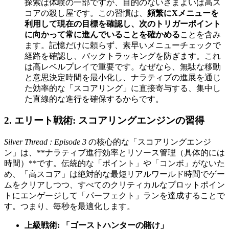
探索は体験の一部ですが、目的のないさまよいは高ス
コアの殺し屋です。この習慣は、
頻繁にXメニューを
利用して現在の目標を確認し、次のトリガーポイント
に向かって常に進んでいることを確かめる
ことを含み
ます。記憶だけに頼らず、素早いメニューチェックで
経路を確認し、バックトラッキングを防ぎます。これ
は高レベルプレイで重要です。なぜなら、無駄な移動
と意思決定時間を最小化し、ナラティブの進展を通じ
た効率的な「スコアリング」に直接寄与する、集中し
た直線的な進行を確保するからです。
2. エリート戦術: スコアリングエンジンの習得
Silver Thread : Episode 3
の核心的な「スコアリングエンジ
ン」は、**ナラティブ進行効率とリソース管理（具体的には
時間）**です。伝統的な「ポイント」や「コンボ」がないた
め、「高スコア」は絶対的な最短リアルワールド時間でゲー
ムをクリアしつつ、すべてのクリティカルなプロットポイン
トにエンゲージして「パーフェクト」ランを達成することで
す。つまり、毎秒を最適化します。
上級戦術: 「ゴーストハンターの賭け」