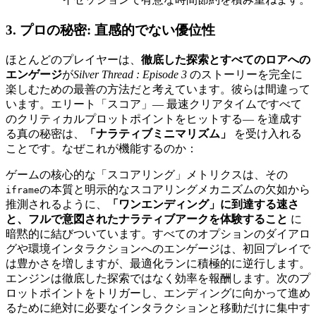
3. プロの秘密: 直感的でない優位性
ほとんどのプレイヤーは、
徹底した探索とすべてのロアへの
エンゲージ
が
Silver Thread : Episode 3
のストーリーを完全に
楽しむための最善の方法だと考えています。彼らは間違って
います。エリート「スコア」— 最速クリアタイムですべて
のクリティカルプロットポイントをヒットする— を達成す
る真の秘密は、
「ナラティブミニマリズム」
を受け入れる
ことです。なぜこれが機能するのか：
ゲームの核心的な「スコアリング」メトリクスは、その
の本質と明示的なスコアリングメカニズムの欠如から
iframe
推測されるように、
「ワンエンディング」に到達する速さ
と、フルで意図されたナラティブアークを体験すること
に
暗黙的に結びついています。すべてのオプションのダイアロ
グや環境インタラクションへのエンゲージは、初回プレイで
は豊かさを増しますが、最適化ランに積極的に逆行します。
エンジンは徹底した探索ではなく効率を報酬します。次のプ
ロットポイントをトリガーし、エンディングに向かって進め
るために絶対に必要なインタラクションと移動だけに集中す