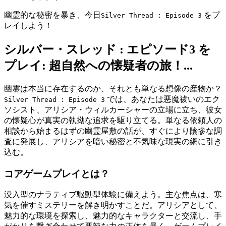
幽霊的な秘密を暴き、今日
をプ
Silver Thread : Episode 3
レイしよう！
シルバー・スレッド : エピソード3 を
プレイ: 超自然への懐疑者の旅！...
幽霊は本当に存在するのか、それとも単なる想像の産物か？
では、あなたは悪魔祓いのエク
Silver Thread : Episode 3
ソシスト、アリシア・ウィルカーシャーの立場に立ち、彼女
の懐疑心が真実の執拗な追求を駆り立てる。単なる依頼人の
相談から始まるはずの幽霊屋敷の話が、すぐにより陰惨な調
査に発展し、アリシアを暗い秘密と不気味な現実の網に引き
込む。
コアゲームプレイとは？
没入型のナラティブ駆動型体験に備えよう。主な焦点は、寒
気を催すミステリーを解き明かすことだ。アリシアとして、
魅力的な環境を探索し、魅力的なキャラクターと交流し、手