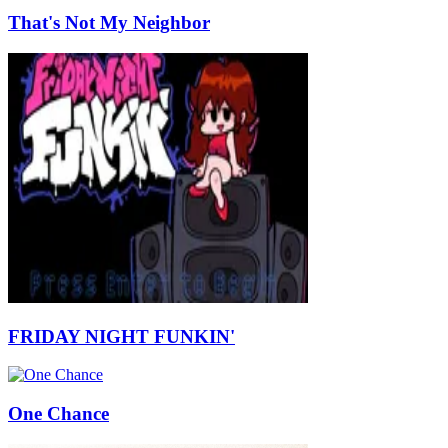
That's Not My Neighbor
FRIDAY NIGHT FUNKIN'
One Chance