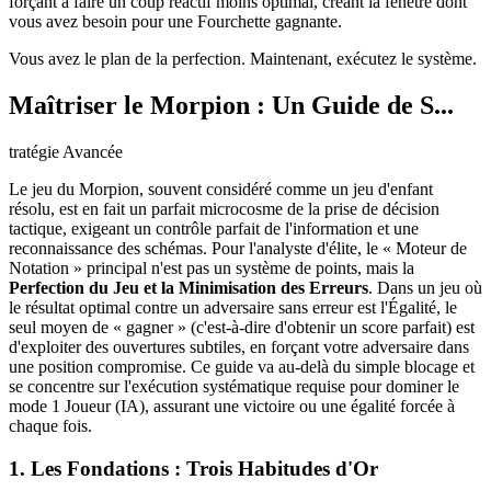
forçant à faire un coup réactif moins optimal, créant la fenêtre dont
vous avez besoin pour une Fourchette gagnante.
Vous avez le plan de la perfection. Maintenant, exécutez le système.
Maîtriser le Morpion : Un Guide de S...
tratégie Avancée
Le jeu du Morpion, souvent considéré comme un jeu d'enfant
résolu, est en fait un parfait microcosme de la prise de décision
tactique, exigeant un contrôle parfait de l'information et une
reconnaissance des schémas. Pour l'analyste d'élite, le « Moteur de
Notation » principal n'est pas un système de points, mais la
Perfection du Jeu et la Minimisation des Erreurs
. Dans un jeu où
le résultat optimal contre un adversaire sans erreur est l'Égalité, le
seul moyen de « gagner » (c'est-à-dire d'obtenir un score parfait) est
d'exploiter des ouvertures subtiles, en forçant votre adversaire dans
une position compromise. Ce guide va au-delà du simple blocage et
se concentre sur l'exécution systématique requise pour dominer le
mode 1 Joueur (IA), assurant une victoire ou une égalité forcée à
chaque fois.
1. Les Fondations : Trois Habitudes d'Or