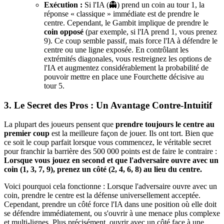
Exécution :
Si l'IA (👻) prend un coin au tour 1, la
réponse « classique » immédiate est de prendre le
centre. Cependant, le Gambit implique de prendre le
coin opposé
(par exemple, si l'IA prend 1, vous prenez
9). Ce coup semble passif, mais force l'IA à défendre le
centre ou une ligne exposée. En contrôlant les
extrémités diagonales, vous restreignez les options de
l'IA et augmentez considérablement la probabilité de
pouvoir mettre en place une Fourchette décisive au
tour 5.
3. Le Secret des Pros : Un Avantage Contre-Intuitif
La plupart des joueurs pensent que
prendre toujours le centre au
premier coup
est la meilleure façon de jouer. Ils ont tort. Bien que
ce soit le coup parfait lorsque vous commencez, le véritable secret
pour franchir la barrière des 500 000 points est de faire le contraire :
Lorsque vous jouez en second et que l'adversaire ouvre avec un
coin (1, 3, 7, 9), prenez un côté (2, 4, 6, 8) au lieu du centre.
Voici pourquoi cela fonctionne : Lorsque l'adversaire ouvre avec un
coin, prendre le centre est la défense universellement acceptée.
Cependant, prendre un côté force l'IA dans une position où elle doit
se défendre immédiatement, ou s'ouvrir à une menace plus complexe
et multi-lignes. Plus précisément, ouvrir avec un côté face à une