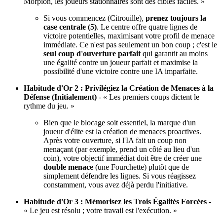
Morpion, les joueurs stationnaires sont des cibles faciles. »
Si vous commencez (Citrouille),
prenez toujours la
case centrale (5)
. Le centre offre quatre lignes de
victoire potentielles, maximisant votre profil de menace
immédiate. Ce n'est pas seulement un bon coup ; c'est le
seul coup d'ouverture parfait
qui garantit au moins
une égalité contre un joueur parfait et maximise la
possibilité d'une victoire contre une IA imparfaite.
Habitude d'Or 2 : Privilégiez la Création de Menaces à la
Défense (Initialement)
- « Les premiers coups dictent le
rythme du jeu. »
Bien que le blocage soit essentiel, la marque d'un
joueur d'élite est la création de menaces proactives.
Après votre ouverture, si l'IA fait un coup non
menaçant (par exemple, prend un côté au lieu d'un
coin), votre objectif immédiat doit être de créer une
double menace
(une Fourchette) plutôt que de
simplement défendre les lignes. Si vous réagissez
constamment, vous avez déjà perdu l'initiative.
Habitude d'Or 3 : Mémorisez les Trois Égalités Forcées
-
« Le jeu est résolu ; votre travail est l'exécution. »