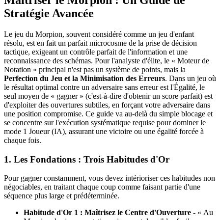
Maîtriser le Morpion : Un Guide de
Stratégie Avancée
Le jeu du Morpion, souvent considéré comme un jeu d'enfant
résolu, est en fait un parfait microcosme de la prise de décision
tactique, exigeant un contrôle parfait de l'information et une
reconnaissance des schémas. Pour l'analyste d'élite, le « Moteur de
Notation » principal n'est pas un système de points, mais la
Perfection du Jeu et la Minimisation des Erreurs
. Dans un jeu où
le résultat optimal contre un adversaire sans erreur est l'Égalité, le
seul moyen de « gagner » (c'est-à-dire d'obtenir un score parfait) est
d'exploiter des ouvertures subtiles, en forçant votre adversaire dans
une position compromise. Ce guide va au-delà du simple blocage et
se concentre sur l'exécution systématique requise pour dominer le
mode 1 Joueur (IA), assurant une victoire ou une égalité forcée à
chaque fois.
1. Les Fondations : Trois Habitudes d'Or
Pour gagner constamment, vous devez intérioriser ces habitudes non
négociables, en traitant chaque coup comme faisant partie d'une
séquence plus large et prédéterminée.
Habitude d'Or 1 : Maîtrisez le Centre d'Ouverture
- « Au