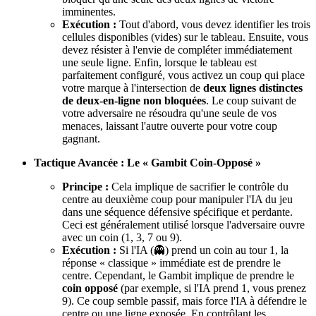
imminentes.
Exécution :
Tout d'abord, vous devez identifier les trois
cellules disponibles (vides) sur le tableau. Ensuite, vous
devez résister à l'envie de compléter immédiatement
une seule ligne. Enfin, lorsque le tableau est
parfaitement configuré, vous activez un coup qui place
votre marque à l'intersection de
deux lignes distinctes
de deux-en-ligne non bloquées
. Le coup suivant de
votre adversaire ne résoudra qu'une seule de vos
menaces, laissant l'autre ouverte pour votre coup
gagnant.
Tactique Avancée : Le « Gambit Coin-Opposé »
Principe :
Cela implique de sacrifier le contrôle du
centre au deuxième coup pour manipuler l'IA du jeu
dans une séquence défensive spécifique et perdante.
Ceci est généralement utilisé lorsque l'adversaire ouvre
avec un coin (1, 3, 7 ou 9).
Exécution :
Si l'IA (👻) prend un coin au tour 1, la
réponse « classique » immédiate est de prendre le
centre. Cependant, le Gambit implique de prendre le
coin opposé
(par exemple, si l'IA prend 1, vous prenez
9). Ce coup semble passif, mais force l'IA à défendre le
centre ou une ligne exposée. En contrôlant les