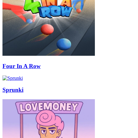
Four In A Row
Sprunki