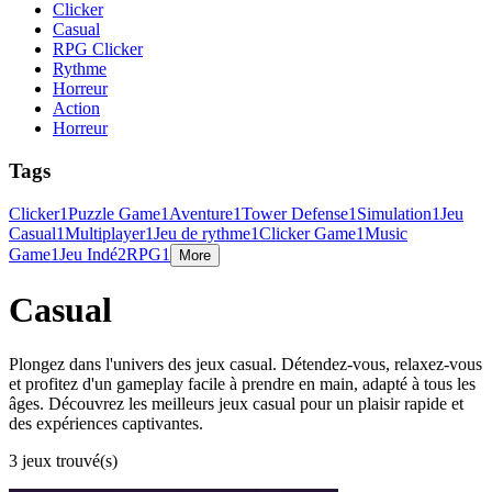
Clicker
Casual
RPG Clicker
Rythme
Horreur
Action
Horreur
Tags
Clicker
1
Puzzle Game
1
Aventure
1
Tower Defense
1
Simulation
1
Jeu
Casual
1
Multiplayer
1
Jeu de rythme
1
Clicker Game
1
Music
Game
1
Jeu Indé
2
RPG
1
More
Casual
Plongez dans l'univers des jeux casual. Détendez-vous, relaxez-vous
et profitez d'un gameplay facile à prendre en main, adapté à tous les
âges. Découvrez les meilleurs jeux casual pour un plaisir rapide et
des expériences captivantes.
3 jeux trouvé(s)