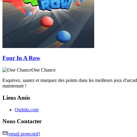
Four In A Row
One Chance
Esquivez, sautez et marquez des points dans les meilleurs jeux d'arca
maintenant !
Liens Amis
Qizhilu.com
Nous Contacter
[email protected]