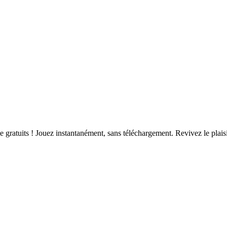
de gratuits ! Jouez instantanément, sans téléchargement. Revivez le plai