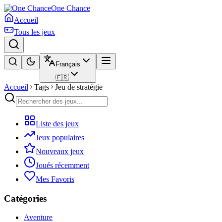
One Chance
Accueil
Tous les jeux
Français
🇫🇷
Accueil
Tags
Jeu de stratégie
Liste des jeux
Jeux populaires
Nouveaux jeux
Joués récemment
Mes Favoris
Catégories
Aventure