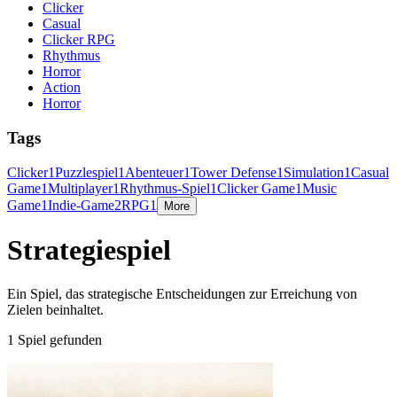
Clicker
Casual
Clicker RPG
Rhythmus
Horror
Action
Horror
Tags
Clicker
1
Puzzlespiel
1
Abenteuer
1
Tower Defense
1
Simulation
1
Casual
Game
1
Multiplayer
1
Rhythmus-Spiel
1
Clicker Game
1
Music
Game
1
Indie-Game
2
RPG
1
More
Strategiespiel
Ein Spiel, das strategische Entscheidungen zur Erreichung von
Zielen beinhaltet.
1 Spiel gefunden