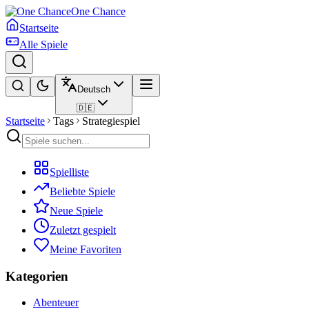
One Chance
Startseite
Alle Spiele
Deutsch
🇩🇪
Startseite
Tags
Strategiespiel
Spielliste
Beliebte Spiele
Neue Spiele
Zuletzt gespielt
Meine Favoriten
Kategorien
Abenteuer