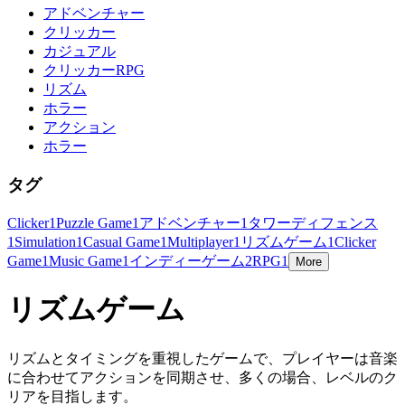
アドベンチャー
クリッカー
カジュアル
クリッカーRPG
リズム
ホラー
アクション
ホラー
タグ
Clicker
1
Puzzle Game
1
アドベンチャー
1
タワーディフェンス
1
Simulation
1
Casual Game
1
Multiplayer
1
リズムゲーム
1
Clicker
Game
1
Music Game
1
インディーゲーム
2
RPG
1
More
リズムゲーム
リズムとタイミングを重視したゲームで、プレイヤーは音楽
に合わせてアクションを同期させ、多くの場合、レベルのク
リアを目指します。