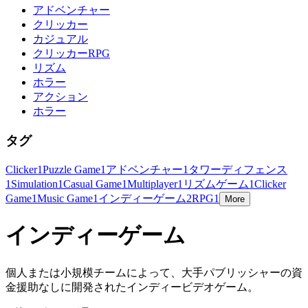
アドベンチャー
クリッカー
カジュアル
クリッカーRPG
リズム
ホラー
アクション
ホラー
タグ
Clicker
1
Puzzle Game
1
アドベンチャー
1
タワーディフェンス
1
Simulation
1
Casual Game
1
Multiplayer
1
リズムゲーム
1
Clicker
Game
1
Music Game
1
インディーゲーム
2
RPG
1
More
インディーゲーム
個人または小規模チームによって、大手パブリッシャーの資
金援助なしに開発されたインディービデオゲーム。