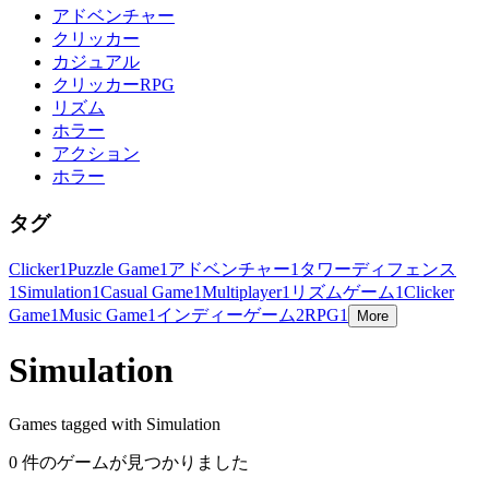
アドベンチャー
クリッカー
カジュアル
クリッカーRPG
リズム
ホラー
アクション
ホラー
タグ
Clicker
1
Puzzle Game
1
アドベンチャー
1
タワーディフェンス
1
Simulation
1
Casual Game
1
Multiplayer
1
リズムゲーム
1
Clicker
Game
1
Music Game
1
インディーゲーム
2
RPG
1
More
Simulation
Games tagged with Simulation
0 件のゲームが見つかりました