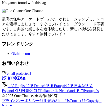
No games found with this tag
One Chance
最高の無料アーケードゲームで、かわし、ジャンプし、スコ
アを獲得しましょう！すぐにプレイでき、ダウンロード不要
です。古典的な楽しさを追体験したり、新しい挑戦を発見し
たりできます。今すぐ無料でプレイ！
フレンドリンク
Qizhilu.com
お問い合わせ
[email protected]
🇺🇸
English
🇩🇪
Deutsch
🇫🇷
Français
🇯🇵
日本語
🇪🇸
Español
🇰🇷
한국어
🇮🇹
Italiano
🇳🇱
Nederlands
🇵🇹
Português
©
2025
One Chance
.
全著作権所有
プライバシーポリシー
利用規約
About Us
Contact Us
Copyright
Notice