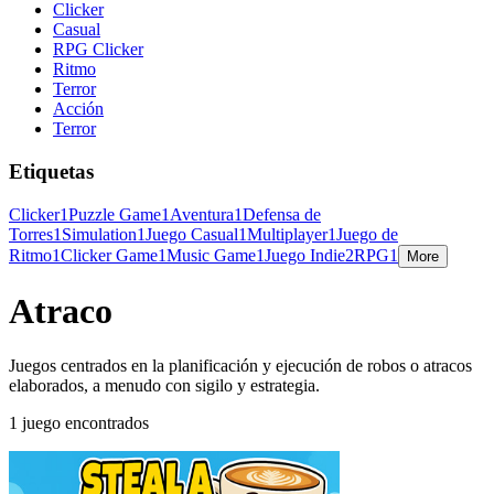
Clicker
Casual
RPG Clicker
Ritmo
Terror
Acción
Terror
Etiquetas
Clicker
1
Puzzle Game
1
Aventura
1
Defensa de
Torres
1
Simulation
1
Juego Casual
1
Multiplayer
1
Juego de
Ritmo
1
Clicker Game
1
Music Game
1
Juego Indie
2
RPG
1
More
Atraco
Juegos centrados en la planificación y ejecución de robos o atracos
elaborados, a menudo con sigilo y estrategia.
1 juego encontrados