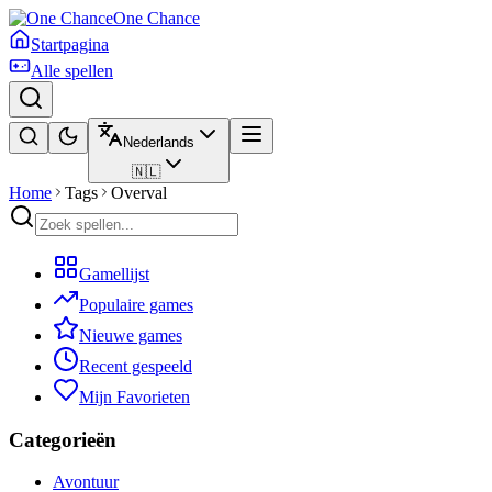
One Chance
Startpagina
Alle spellen
Nederlands
🇳🇱
Home
Tags
Overval
Gamellijst
Populaire games
Nieuwe games
Recent gespeeld
Mijn Favorieten
Categorieën
Avontuur