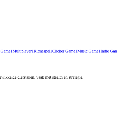
l Game
1
Multiplayer
1
Ritmespel
1
Clicker Game
1
Music Game
1
Indie Ga
ikkelde diefstallen, vaak met stealth en strategie.