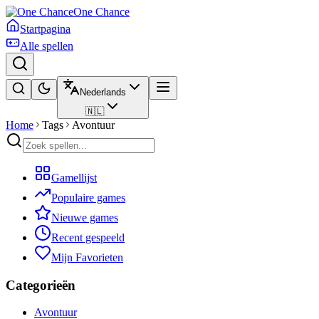
One Chance
Startpagina
Alle spellen
Nederlands
🇳🇱
Home
Tags
Avontuur
Gamellijst
Populaire games
Nieuwe games
Recent gespeeld
Mijn Favorieten
Categorieën
Avontuur