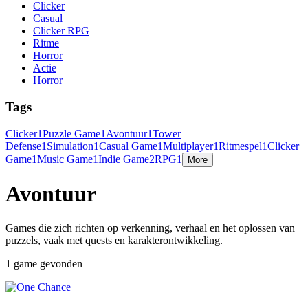
Clicker
Casual
Clicker RPG
Ritme
Horror
Actie
Horror
Tags
Clicker
1
Puzzle Game
1
Avontuur
1
Tower
Defense
1
Simulation
1
Casual Game
1
Multiplayer
1
Ritmespel
1
Clicker
Game
1
Music Game
1
Indie Game
2
RPG
1
More
Avontuur
Games die zich richten op verkenning, verhaal en het oplossen van
puzzels, vaak met quests en karakterontwikkeling.
1 game gevonden