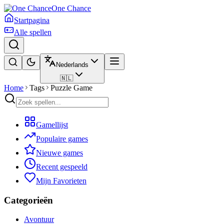
One Chance
Startpagina
Alle spellen
Nederlands
🇳🇱
Home
Tags
Puzzle Game
Gamellijst
Populaire games
Nieuwe games
Recent gespeeld
Mijn Favorieten
Categorieën
Avontuur