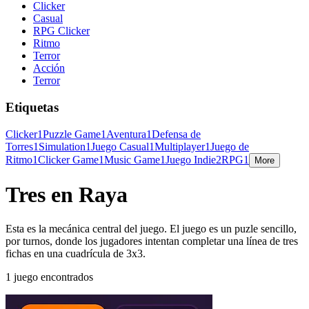
Clicker
Casual
RPG Clicker
Ritmo
Terror
Acción
Terror
Etiquetas
Clicker
1
Puzzle Game
1
Aventura
1
Defensa de
Torres
1
Simulation
1
Juego Casual
1
Multiplayer
1
Juego de
Ritmo
1
Clicker Game
1
Music Game
1
Juego Indie
2
RPG
1
More
Tres en Raya
Esta es la mecánica central del juego. El juego es un puzle sencillo,
por turnos, donde los jugadores intentan completar una línea de tres
fichas en una cuadrícula de 3x3.
1 juego encontrados