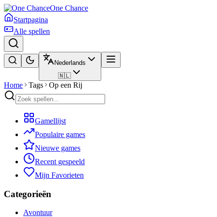
One Chance
Startpagina
Alle spellen
Nederlands
🇳🇱
Home
Tags
Op een Rij
Gamellijst
Populaire games
Nieuwe games
Recent gespeeld
Mijn Favorieten
Categorieën
Avontuur