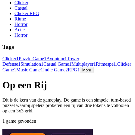
Clicker
Casual
Clicker RPG
Ritme
Horror
Actie
Horror
Tags
Clicker
1
Puzzle Game
1
Avontuur
1
Tower
Defense
1
Simulation
1
Casual Game
1
Multiplayer
1
Ritmespel
1
Clicker
Game
1
Music Game
1
Indie Game
2
RPG
1
More
Op een Rij
Dit is de kern van de gameplay. De game is een simpele, turn-based
puzzel waarbij spelers proberen een rij van drie tokens te voltooien
op een 3x3 grid.
1 game gevonden