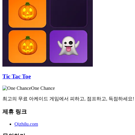
Tic Tac Toe
One Chance
최고의 무료 아케이드 게임에서 피하고, 점프하고, 득점하세요!
제휴 링크
Qizhilu.com