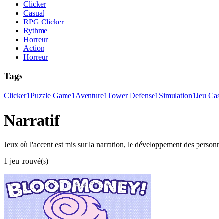
Clicker
Casual
RPG Clicker
Rythme
Horreur
Action
Horreur
Tags
Clicker
1
Puzzle Game
1
Aventure
1
Tower Defense
1
Simulation
1
Jeu Ca
Narratif
Jeux où l'accent est mis sur la narration, le développement des perso
1 jeu trouvé(s)