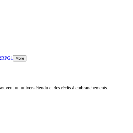
2
RPG
1
More
 souvent un univers étendu et des récits à embranchements.