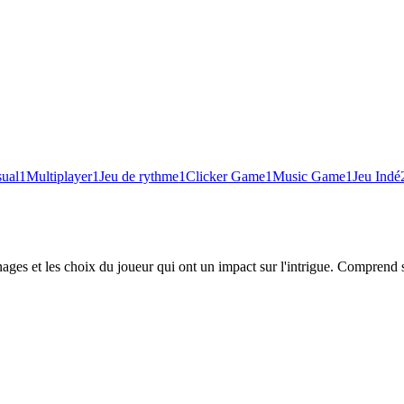
sual
1
Multiplayer
1
Jeu de rythme
1
Clicker Game
1
Music Game
1
Jeu Indé
nnages et les choix du joueur qui ont un impact sur l'intrigue. Comprend