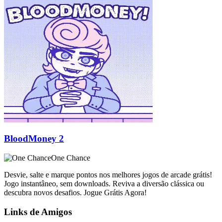
BloodMoney 2
One Chance
Desvie, salte e marque pontos nos melhores jogos de arcade grátis!
Jogo instantâneo, sem downloads. Reviva a diversão clássica ou
descubra novos desafios. Jogue Grátis Agora!
Links de Amigos