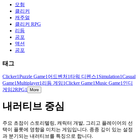
모험
클리커
캐주얼
클리커 RPG
리듬
공포
액션
공포
태그
Clicker
1
Puzzle Game
1
어드벤처
1
타워 디펜스
1
Simulation
1
Casual
Game
1
Multiplayer
1
리듬 게임
1
Clicker Game
1
Music Game
1
인디
게임
2
RPG
1
More
내러티브 중심
주요 초점이 스토리텔링, 캐릭터 개발, 그리고 플레이어의 선
택이 플롯에 영향을 미치는 게임입니다. 종종 깊이 있는 설정
과 분기되는 내러티브를 특징으로 합니다.