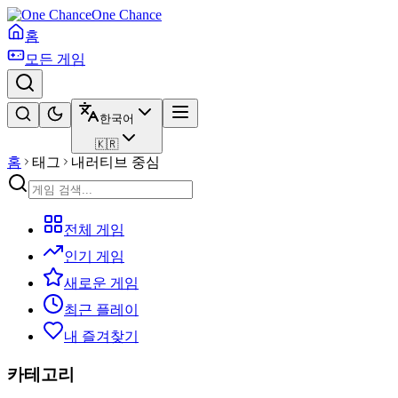
One Chance
홈
모든 게임
한국어
🇰🇷
홈
태그
내러티브 중심
전체 게임
인기 게임
새로운 게임
최근 플레이
내 즐겨찾기
카테고리