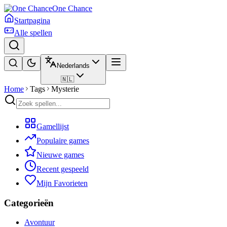
One Chance
Startpagina
Alle spellen
Nederlands
🇳🇱
Home
Tags
Mysterie
Gamellijst
Populaire games
Nieuwe games
Recent gespeeld
Mijn Favorieten
Categorieën
Avontuur