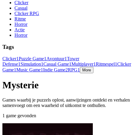
Clicker
Casual
Clicker RPG
Ritme
Horror
Actie
Horror
Tags
Clicker
1
Puzzle Game
1
Avontuur
1
Tower
Defense
1
Simulation
1
Casual Game
1
Multiplayer
1
Ritmespel
1
Clicker
Game
1
Music Game
1
Indie Game
2
RPG
1
More
Mysterie
Games waarbij je puzzels oplost, aanwijzingen ontdekt en verhalen
samenvoegt om een waarheid of uitkomst te onthullen.
1 game gevonden