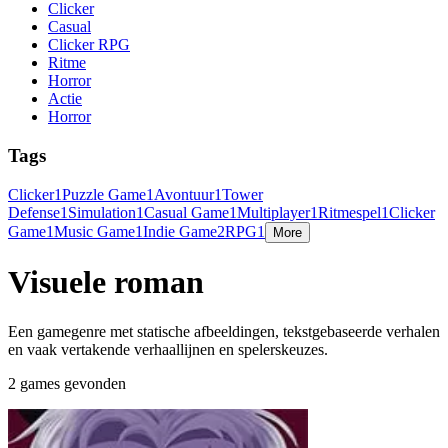
Clicker
Casual
Clicker RPG
Ritme
Horror
Actie
Horror
Tags
Clicker
1
Puzzle Game
1
Avontuur
1
Tower
Defense
1
Simulation
1
Casual Game
1
Multiplayer
1
Ritmespel
1
Clicker
Game
1
Music Game
1
Indie Game
2
RPG
1
More
Visuele roman
Een gamegenre met statische afbeeldingen, tekstgebaseerde verhalen
en vaak vertakende verhaallijnen en spelerskeuzes.
2 games gevonden