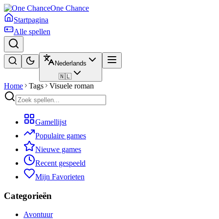
One Chance
Startpagina
Alle spellen
Nederlands
🇳🇱
Home
Tags
Visuele roman
Gamellijst
Populaire games
Nieuwe games
Recent gespeeld
Mijn Favorieten
Categorieën
Avontuur