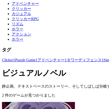
アドベンチャー
クリッカー
カジュアル
クリッカーRPG
リズム
ホラー
アクション
ホラー
タグ
Clicker
1
Puzzle Game
1
アドベンチャー
1
タワーディフェンス
1
Sim
ビジュアルノベル
静止画、テキストベースのストーリー、そしてしばしば分岐
2 件のゲームが見つかりました