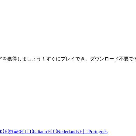
アを獲得しましょう！すぐにプレイでき、ダウンロード不要で
🇰🇷
한국어
🇮🇹
Italiano
🇳🇱
Nederlands
🇵🇹
Português