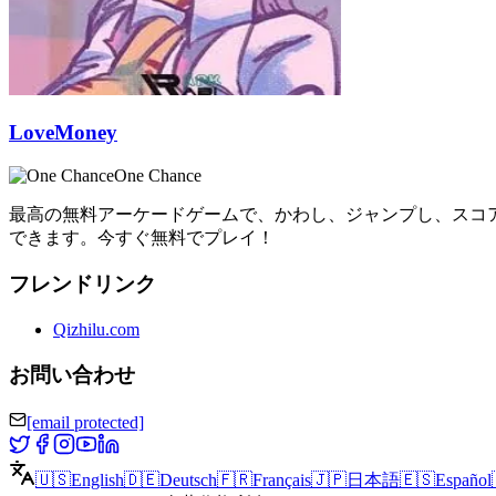
LoveMoney
One Chance
最高の無料アーケードゲームで、かわし、ジャンプし、スコ
できます。今すぐ無料でプレイ！
フレンドリンク
Qizhilu.com
お問い合わせ
[email protected]
🇺🇸
English
🇩🇪
Deutsch
🇫🇷
Français
🇯🇵
日本語
🇪🇸
Español