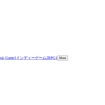
sic Game
1
インディーゲーム
2
RPG
1
More