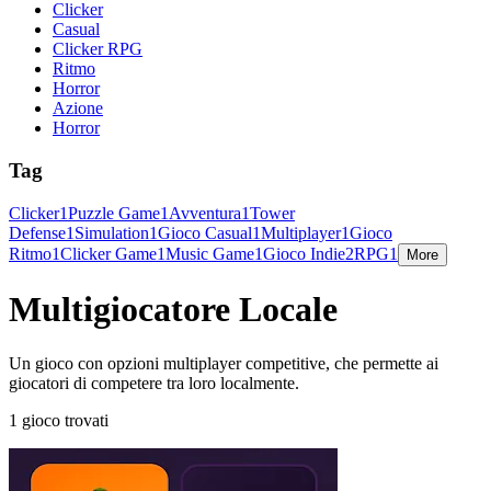
Clicker
Casual
Clicker RPG
Ritmo
Horror
Azione
Horror
Tag
Clicker
1
Puzzle Game
1
Avventura
1
Tower
Defense
1
Simulation
1
Gioco Casual
1
Multiplayer
1
Gioco
Ritmo
1
Clicker Game
1
Music Game
1
Gioco Indie
2
RPG
1
More
Multigiocatore Locale
Un gioco con opzioni multiplayer competitive, che permette ai
giocatori di competere tra loro localmente.
1 gioco trovati